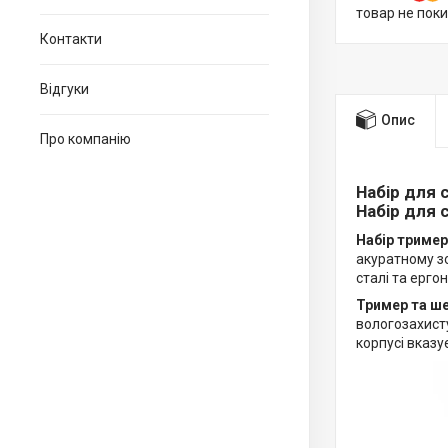
товар не пок
Контакти
Відгуки
Опис
Про компанію
Набір для
Набір для 
Набір тример
акуратному зо
сталі та ерго
Тример та ш
вологозахисту
корпусі вказу