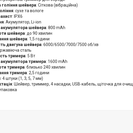
 гоління шейвера
: Сіткова (вібраційна)
гоління
: сухе та вологе
ахист
: IPX6
ня
: Акумулятор, Li-ion
 акумулятора шейвера
: 800 mAh
оти шейвера
: до 90 хвилин
ання шейвера
: 1,5 години
ть двигуна шейвера
: 6000/6500/7000/7500 об/хв
ержавіюча сталь
сть тримера
: 5 Вт
 акумулятора тримера
: 1600 mAh
оти тримера
: близько 240 хвилин
ння тримера
: 2,5 години
и
: 4 штуки (1, 3, 5, 7 мм)
тація
: Шейвер, триммер, 4 насадки, USB-кабель, щіточка для очище
упаковка