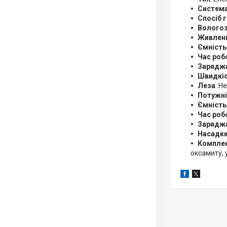
Система
Спосіб 
Вологоз
Живлен
Ємність
Час роб
Зарядж
Швидкіс
Леза
: Н
Потужні
Ємність
Час роб
Заряджа
Насадк
Комплек
оксамиту, 