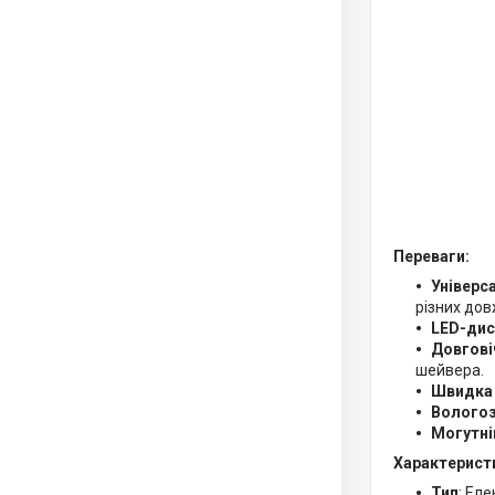
Переваги:
Універс
різних довж
LED-дис
Довгові
шейвера.
Швидка
Вологоз
Могутні
Характерист
Тип
: Ел