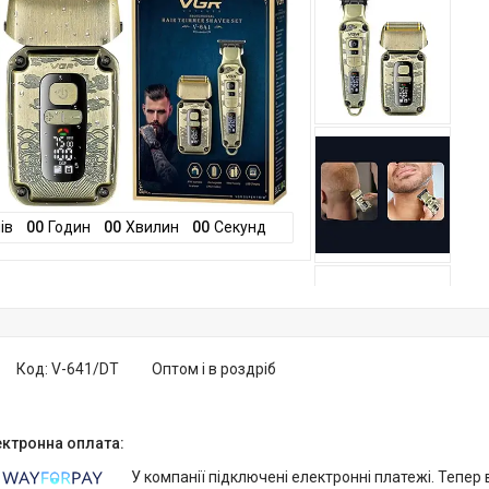
ів
0
0
Годин
0
0
Хвилин
0
0
Секунд
Код:
V-641/DT
Оптом і в роздріб
У компанії підключені електронні платежі. Тепер