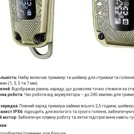
альність
: Набір включає триммер та шейвер для стрижки та гоління
ин (1, 3, 5 та 7 мм).
плей
: Відображає рівень заряду, що дозволяє точно стежити за ст
чна робота
: Час роботи від акумулятора – до 240 хвилин для триме
 зарядка
: Повний заряд тримера займає всього 2,5 години, шейвера
ахист IPX6
: підходить для вологого та сухого гоління, забезпечуюч
й мотор
: Забезпечує плавну роботу та легке підстригання навіть гу
ики:
ектробритва/триммер для бороди