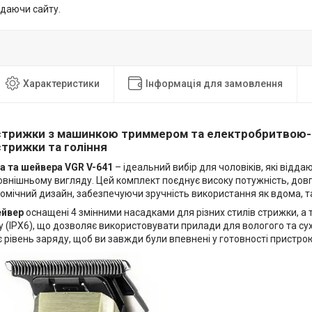
идаючи сайту.
Характеристики
Інформація для замовлення
 стрижки з машинкою триммером та електробритвою
стрижки та гоління
а та шейвера VGR V-641
– ідеальний вибір для чоловіків, які відда
внішньому вигляду. Цей комплект поєднує високу потужність, довг
номічний дизайн, забезпечуючи зручність використання як вдома, так
ейвер
оснащені 4 змінними насадками для різних стилів стрижки, а
 (IPX6), що дозволяє використовувати прилади для вологого та сух
є рівень заряду, щоб ви завжди були впевнені у готовності пристро