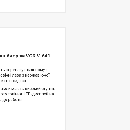
-шейвером VGR V-641
ють перевагу стильному і
овічні леза з нержавіючої
 і в поїздках.
 також мають високий ступінь
ого гоління. LED-дисплей на
ю до роботи.