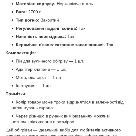
Матеріал корпусу:
Нержавіюча сталь
Вага:
2700 г
Тип вогню:
Закритий
Регулювання подачі палива:
Так
Наявність перехідника:
Так
Керамічне п'єзоелектричне запалювання:
Так
Комплектація:
Піч для вуличного обігріву — 1 шт.
Адаптер клапана — 1 шт.
Металева сітка — 1 шт.
Інструкція — 1 шт.
Примітки:
Колір товару може трохи відрізнятися в залежності від
налаштувань екрана.
Через різницю в ручних вимірюваннях можливі
незначні відхилення в розмірах.
Цей обігрівач — ідеальний вибір для любителів активного
відпочинку, яким важлива компактність, ефективність та