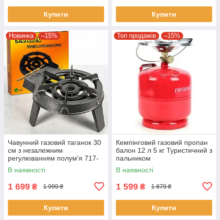
Купити
Купити
Новинка
–15%
Топ продажів
–15%
Чавунний газовий таганок 30
Кемпінговий газовий пропан
см з незалежним
балон 12 л 5 кг Туристичний з
регулюванням полум'я 717-
пальником
9T
В наявності
В наявності
1 699
1 599
₴
₴
1 999 ₴
1 879 ₴
Купити
Купити