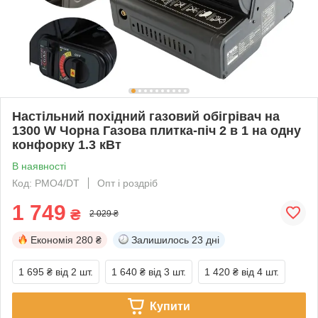
Настільний похідний газовий обігрівач на
1300 W Чорна Газова плитка-піч 2 в 1 на одну
конфорку 1.3 кВт
В наявності
Код: PMO4/DT
Опт і роздріб
1 749
₴
2 029 ₴
Економія
280 ₴
Залишилось
23 дні
1 695 ₴
від 2 шт.
1 640 ₴
від 3 шт.
1 420 ₴
від 4 шт.
Купити