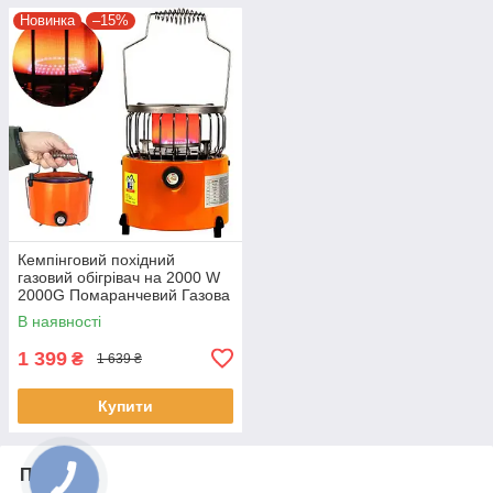
Новинка
–15%
Кемпінговий похідний
газовий обігрівач на 2000 W
2000G Помаранчевий Газова
плитка-піч 2в1 на одну
В наявності
конфорку
1 399
₴
1 639 ₴
Купити
Про нас