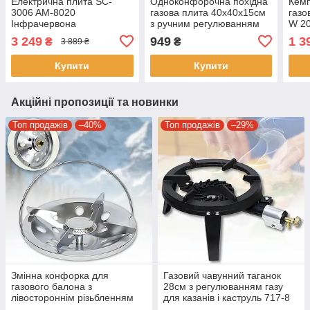
Електрична плита SC-
Одноконфорочна похідна
Кемп
3006 AM-8020
газова плита 40х40х15см
газо
Інфрачервона
з ручним регулюванням
W 2
двокомфорочна
полум'я
Газо
3 249
949
1 3
₴
₴
3 889 ₴
електроплита Silver Crest
одну
Купити
Купити
Акційні пропозиції та новинки
Топ продажів
–40%
Топ продажів
–29%
Змінна конфорка для
Газовий чавунний таганок
газового балона з
28см з регулюванням газу
лівостороннім різьбленням
для казанів і каструль 717-8
21.8 мм і ручкою HU-G10