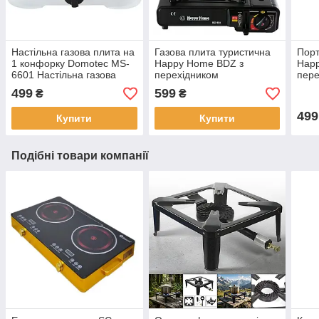
Настільна газова плита на
Газова плита туристична
Порт
1 конфорку Domotec MS-
Happy Home BDZ з
Hap
6601 Настільна газова
перехідником
пере
плита з кришкою
499
599
₴
₴
499
Купити
Купити
Подібні товари компанії