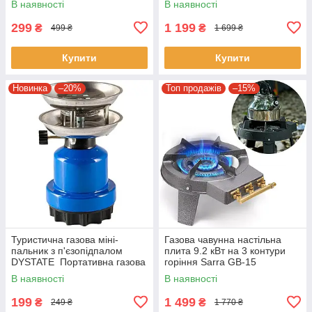
В наявності
В наявності
299
1 199
₴
₴
499 ₴
1 699 ₴
Купити
Купити
Новинка
–20%
Топ продажів
–15%
Туристична газова міні-
Газова чавунна настільна
пальник з п'єзопідпалом
плита 9.2 кВт на 3 контури
DYSTATE Портативна газова
горіння Sarra GB-15
плита для кемпінгу
В наявності
В наявності
199
1 499
₴
₴
249 ₴
1 770 ₴