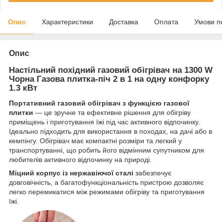
Опис
Характеристики
Доставка
Оплата
Умови п
Опис
Настільний похідний газовий обігрівач на 1300 W
Чорна Газова плитка-піч 2 в 1 на одну конфорку
1.3 кВт
Портативний газовий обігрівач з функцією газової
плитки
— це зручне та ефективне рішення для обігріву
приміщень і приготування їжі під час активного відпочинку.
Ідеально підходить для використання в походах, на дачі або в
кемпінгу. Обігрівач має компактні розміри та легкий у
транспортуванні, що робить його відмінним супутником для
любителів активного відпочинку на природі.
Міцний корпус із нержавіючої сталі
забезпечує
довговічність, а багатофункціональність пристрою дозволяє
легко перемикатися між режимами обігріву та приготування
їжі.