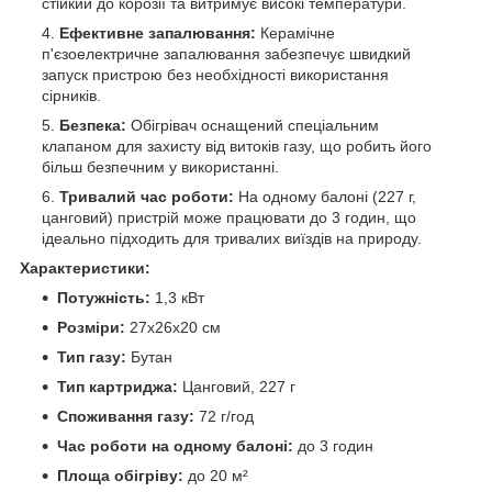
стійкий до корозії та витримує високі температури.
Ефективне запалювання:
Керамічне
п'єзоелектричне запалювання забезпечує швидкий
запуск пристрою без необхідності використання
сірників.
Безпека:
Обігрівач оснащений спеціальним
клапаном для захисту від витоків газу, що робить його
більш безпечним у використанні.
Тривалий час роботи:
На одному балоні (227 г,
цанговий) пристрій може працювати до 3 годин, що
ідеально підходить для тривалих виїздів на природу.
Характеристики:
Потужність:
1,3 кВт
Розміри:
27x26x20 см
Тип газу:
Бутан
Тип картриджа:
Цанговий, 227 г
Споживання газу:
72 г/год
Час роботи на одному балоні:
до 3 годин
Площа обігріву:
до 20 м²