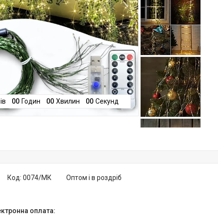
ів
0
0
Годин
0
0
Хвилин
0
0
Секунд
Код:
0074/МК
Оптом і в роздріб