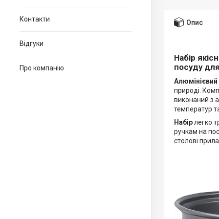
Контакти
Опис
Відгуки
Набір якіс
посуду для
Про компанію
Алюмінієвий 
природі. Комп
виконаний з а
температур т
Набір
легко т
ручкам на пос
столові прила