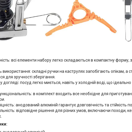
ість: всі елементи набору легко складаються в компактну форму,
ь використання: складні ручки на каструлях запобігають опікам, а 
я для зручності зберігання.
 у догляді: посуд легко миється, навіть у холодній воді, що ідеальн
нкціональність: в комплект входить все необхідне для приготуван
ри.
іцність: анодований алюміній гарантує довговічність та стійкість 
льність: відповідне рішення для різних умов, включаючи походи, ке
.
ики: