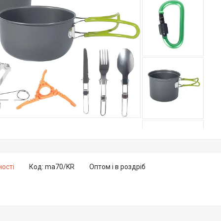
ності
Код:
ma70/KR
Оптом і в роздріб