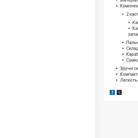
Матеріал
Комплек
2 кас
Ка
Ка
запа
Пальн
Склад
Караб
Сумка
Зручні с
Компакт
Легкість