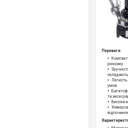
Переваги:
Компактн
рюкзаку.
Зручніст
складаютьс
Легкість
умов.
Багатофу
та аксесуа
Висока м
Універса
відпочинок
Характерист