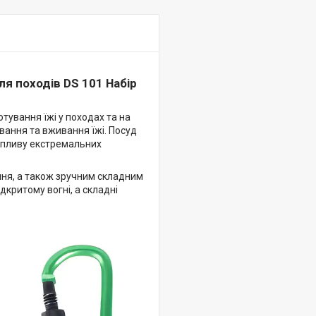
ля походів DS 101 Набір
тування їжі у походах та на
вання та вживання їжі. Посуд
 впливу екстремальних
ння, а також зручним складним
дкритому вогні, а складні