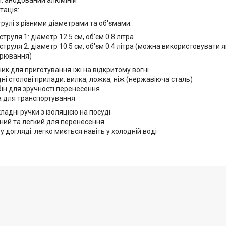
: анодований алюміній
тація:
трулі з різними діаметрами та об'ємами:
струля 1: діаметр 12.5 см, об'єм 0.8 літра
струля 2: діаметр 10.5 см, об'єм 0.4 літра (можна використовувати 
рювання)
ик для приготування їжі на відкритому вогні
ні столові прилади: вилка, ложка, ніж (нержавіюча сталь)
ін для зручності перенесення
 для транспортування
кладні ручки з ізоляцією на посуді
ний та легкий для перенесення
 у догляді: легко миється навіть у холодній воді