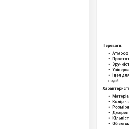
Переваги:
Атмосф
Простот
Зручніс
Універс
Ідея дл
подій.
Характерист
Матеріа
Колір
: 
Розміри
Джерел
Кількіс
Об'єм є