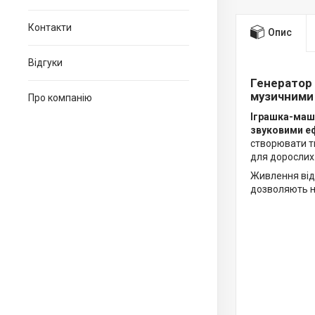
Контакти
Опис
Відгуки
Генератор 
музичними
Про компанію
Іграшка-маш
звуковими е
створювати ти
для дорослих
Живлення від 
дозволяють н