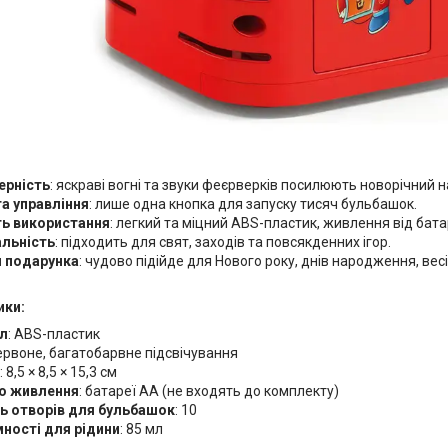
ерність
: яскраві вогні та звуки феєрверків посилюють новорічний н
а управління
: лише одна кнопка для запуску тисяч бульбашок.
ть використання
: легкий та міцний ABS-пластик, живлення від бат
альність
: підходить для свят, заходів та повсякденних ігор.
я подарунка
: чудово підійде для Нового року, днів народження, весіл
ики:
л
: ABS-пластик
червоне, багатобарвне підсвічування
: 8,5 × 8,5 × 15,3 см
о живлення
: батареї АА (не входять до комплекту)
ть отворів для бульбашок
: 10
мності для рідини
: 85 мл