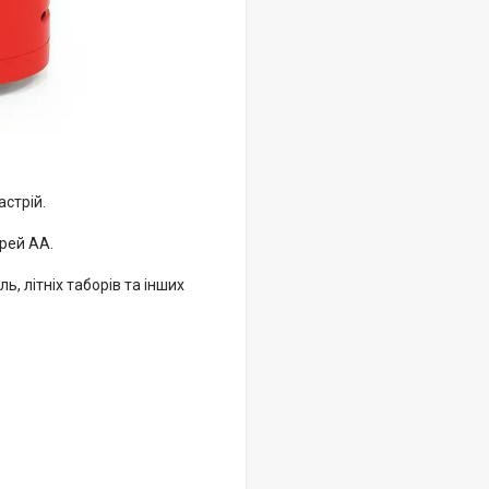
астрій.
арей АА.
ь, літніх таборів та інших