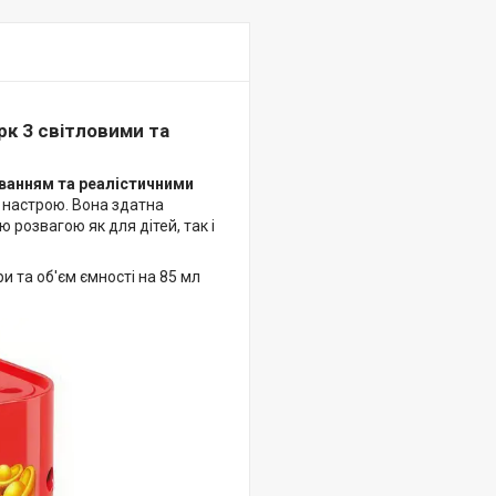
к З світловими та
ванням та реалістичними
 настрою. Вона здатна
 розвагою як для дітей, так і
и та об'єм ємності на 85 мл