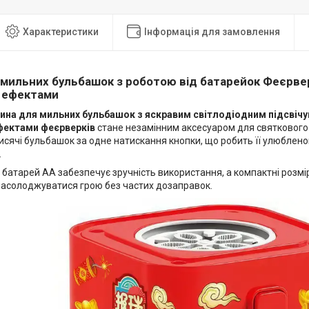
Характеристики
Інформація для замовлення
мильних бульбашок з роботою від батарейок Феєрвер
 ефектами
ина для мильних бульбашок з яскравим світлодіодним підсвічу
фектами феєрверків
стане незамінним аксесуаром для святкового
сячі бульбашок за одне натискання кнопки, що робить її улюбленою
.
батарей АА забезпечує зручність використання, а компактні розмір
асолоджуватися грою без частих дозаправок.