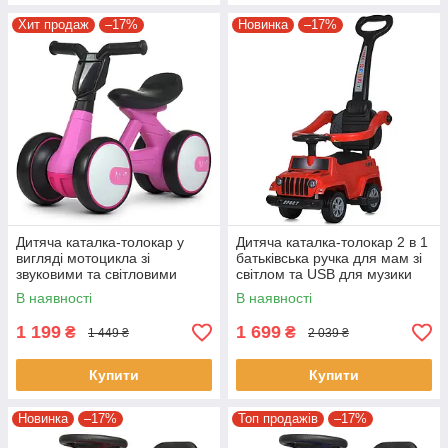
Хит продаж
–17%
Новинка
–17%
Дитяча каталка-толокар у
Дитяча каталка-толокар 2 в 1
вигляді мотоцикла зі
батьківська ручка для мам зі
звуковими та світловими
світлом та USB для музики
ефектами Bambi M 4086-8
Bambi M 5902L-3 Червоний
В наявності
В наявності
Рожевий
1 199
1 699
₴
₴
1 449 ₴
2 039 ₴
Купити
Купити
Новинка
–17%
Топ продажів
–17%