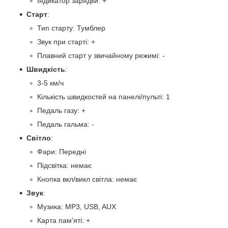
Індикатор зарядки: +
Старт
:
Тип старту: Тумблер
Звук при старті: +
Плавний старт у звичайному режимі: -
Швидкість
:
3-5 км/ч
Кількість швидкостей на панелі/пульті: 1
Педаль газу: +
Педаль гальма: -
Світло
:
Фари: Передні
Підсвітка: немає
Кнопка вкл/викл світла: немає
Звук
:
Музика: MP3, USB, AUX
Карта пам'яті: +