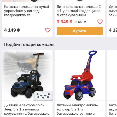
Каталка-толокар на пульті
Дитяча каталка-толокар 2
Дитя
управління у вигляді
в 1 у вигляді квадроцикла
вигл
квадроцикла та
зі страхувальним
захи
батьківською ручкою
бампером Bambi M
муз
3 349
₴
3 669 ₴
Bambi M 5732EBLR-2
4803EL-3 Червоний
5732
Чорний
4 149
4 1
₴
Купити
Подібні товари компанії
Дитячий електромобіль
Дитячий електромобіль-
Ката
Jeep 3 в 1 з пультом
толокар 3 в 1 із
акум
керування та батьківською
батьківською ручкою з
бать