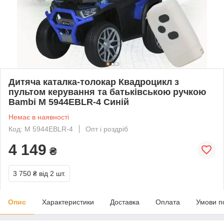
Дитяча каталка-толокар Квадроцикл з
пультом керування та батьківською ручкою
Bambi M 5944EBLR-4 Синій
Немає в наявності
Код: M 5944EBLR-4
Опт і роздріб
4 149
₴
3 750 ₴
від 2 шт.
Опис
Характеристики
Доставка
Оплата
Умови п