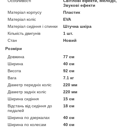
Особливості
Світлові ефекти, Мелодії,
Звукові ефекти
Матеріал корпусу
Пластик
Матеріал коліс
EVA
Матеріал сидіння і спинки
Штучна шкіра
Кількість двигунів
1 шт.
Стан
Новий
Розміри
Довжина
77 см
Ширина
40 см
Висота
92 см
Вага
7.1 кг
Діаметр передніх коліс
220 мм
Діаметр задніх коліс
220 мм
Ширина сидіння
15 см
Відстань від сидіння до
18 см
педалей
Ширина по дзеркалах
40 см
Ширина по колесам
40 см