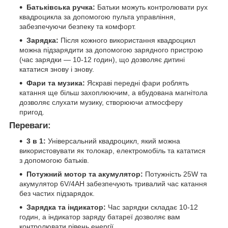
Батьківська ручка:
Батьки можуть контролювати рух
квадроцикла за допомогою пульта управління,
забезпечуючи безпеку та комфорт.
Зарядка:
Після кожного використання квадроцикл
можна підзарядити за допомогою зарядного пристрою
(час зарядки — 10-12 годин), що дозволяє дитині
кататися знову і знову.
Фари та музика:
Яскраві передні фари роблять
катання ще більш захоплюючим, а вбудована магнітола
дозволяє слухати музику, створюючи атмосферу
пригод.
Переваги:
3 в 1:
Універсальний квадроцикл, який можна
використовувати як толокар, електромобіль та кататися
з допомогою батьків.
Потужний мотор та акумулятор:
Потужність 25W та
акумулятор 6V/4AH забезпечують тривалий час катання
без частих підзарядок.
Зарядка та індикатор:
Час зарядки складає 10-12
годин, а індикатор заряду батареї дозволяє вам
контролювати рівень енергії.