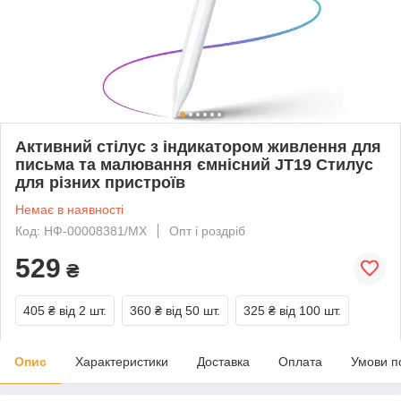
Активний стілус з індикатором живлення для
письма та малювання ємнісний JT19 Стилус
для різних пристроїв
Немає в наявності
Код: НФ-00008381/MX
Опт і роздріб
529
₴
405 ₴
від 2 шт.
360 ₴
від 50 шт.
325 ₴
від 100 шт.
Опис
Характеристики
Доставка
Оплата
Умови п