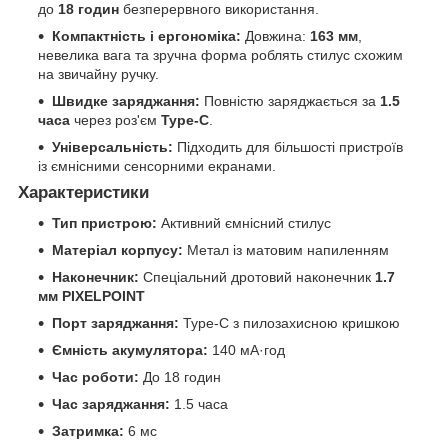
до
18 годин
безперервного використання.
Компактність і ергономіка:
Довжина:
163 мм
,
невелика вага та зручна форма роблять стилус схожим
на звичайну ручку.
Швидке заряджання:
Повністю заряджається за
1.5
часа
через роз'єм
Type-C
.
Універсальність:
Підходить для більшості пристроїв
із ємнісними сенсорними екранами.
Характеристики
Тип пристрою:
Активний ємнісний стилус
Матеріал корпусу:
Метал із матовим напиленням
Наконечник:
Спеціальний дротовий наконечник
1.7
мм PIXELPOINT
Порт заряджання:
Type-C з пилозахисною кришкою
Ємність акумулятора:
140 мА·год
Час роботи:
До 18 годин
Час заряджання:
1.5 часа
Затримка:
6 мс