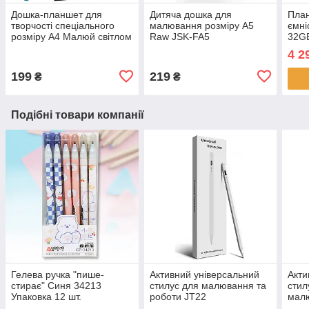
Дошка-планшет для
Дитяча дошка для
План
творчості спеціального
малювання розміру А5
ємні
розміру А4 Малюй світлом
Raw JSK-FA5
32GB
у темряві з трафаретом
Флуоресцентна дошка для
IPAD
4 2
pcA4-17
малювання з трафаретом
199
219
₴
₴
Подібні товари компанії
Гелева ручка "пише-
Активний універсальний
Акти
стирає" Синя 34213
стилус для малювання та
стил
Упаковка 12 шт.
роботи JT22
малю
Біли