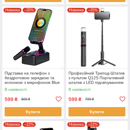
Новинка
–25%
Новинка
–25%
Підставка на телефон з
Професійний Трипод-Штатив
бездротовою зарядкою та
з пультом Q12S Портативний
колонкою з мікрофоном Blue
штатив з LED підсвічуванням
Tooth AND K18 -2 Складна
Чорний
В наявності
В наявності
підставка
599
599
₴
₴
800 ₴
799 ₴
Купити
Купити
Новинка
–22%
Новинка
–22%