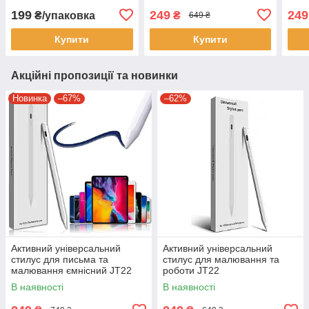
різн
199
249
249
₴/упаковка
₴
649 ₴
Купити
Купити
Акційні пропозиції та новинки
Новинка
–67%
–62%
Активний універсальний
Активний універсальний
стилус для письма та
стилус для малювання та
малювання ємнісний JT22
роботи JT22
Білий Стілус з підтримкою
В наявності
В наявності
різних пристроїв