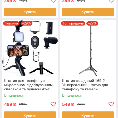
249
249
₴
₴
749 ₴
649 ₴
Купити
Купити
Новинка
–29%
Топ продажів
–27%
Штатив для телефону з
Штатив складаний 169-2
мікрофоном підсвічуванням-
Універсальний штатив для
спалахом та пультом AY-49
телефону та камери
Набір блогера 4 в 1
В наявності
В наявності
499
549
₴
₴
699 ₴
749 ₴
Купити
Купити