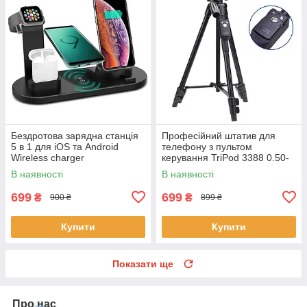
Бездротова зарядна станція
Професійний штатив для
5 в 1 для iOS та Android
телефону з пультом
Wireless charger
керування TriPod 3388 0.50-
Мультифункціональний
1.35 м Чорний
В наявності
В наявності
девайс для заряджання
699
699
₴
₴
900 ₴
899 ₴
Купити
Купити
Показати ще
Про нас