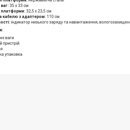
л платформи:
нержавіюча сталь.
 ваг:
35 х 33 см
 платформи:
32,5 х 23,5 см
 кабелю з адаптером:
110 см
ості:
індикатор низького заряду та навантаження, вологозахищена
я:
ні ваги
й пристрій
ія
ка упаковка