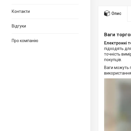
Контакти
Опис
Відгуки
Ваги торгов
Про компанію
Електронні то
підходять для
точність вим
покупців.
Ваги можуть п
використання