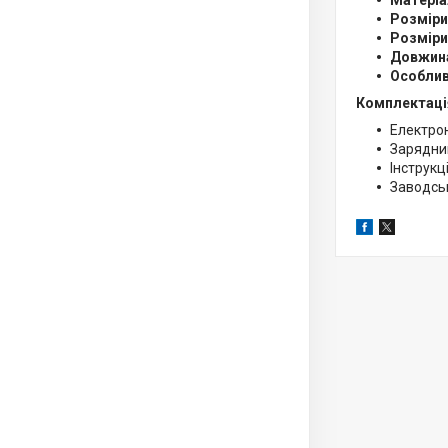
Матеріа
Розміри
Розміри
Довжина
Особлив
Комплектаці
Електрон
Зарядни
Інструкц
Заводсь