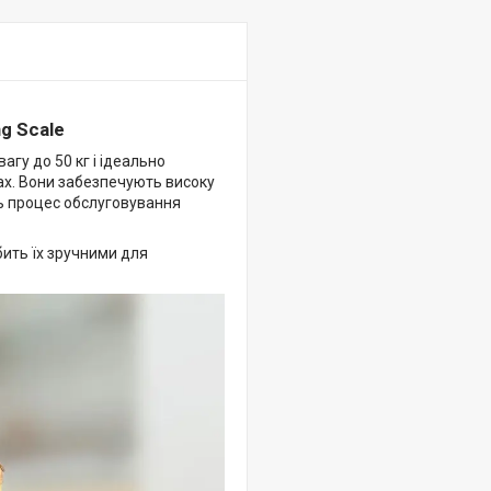
ng Scale
гу до 50 кг і ідеально
ах. Вони забезпечують високу
ь процес обслуговування
бить їх зручними для