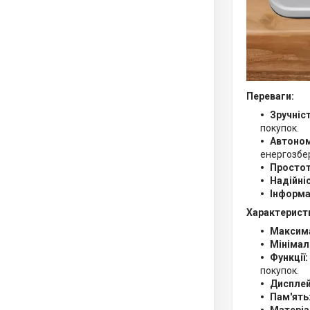
Переваги:
Зручніст
покупок.
Автоном
енергозбе
Простот
Надійні
Інформа
Характерист
Максима
Мінімал
Функції:
покупок.
Дисплей
Пам'ять