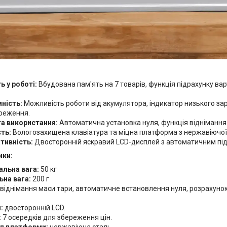
ь у роботі:
Вбудована пам'ять на 7 товарів, функція підрахунку вар
ність:
Можливість роботи від акумулятора, індикатор низького за
реження.
а використання:
Автоматична установка нуля, функція віднімання
сть:
Вологозахищена клавіатура та міцна платформа з нержавіючої 
тивність:
Двосторонній яскравий LCD-дисплей з автоматичним під
ики:
льна вага:
50 кг
ьна вага:
200 г
віднімання маси тари, автоматичне встановлення нуля, розрахунок 
:
двосторонній LCD.
:
7 осередків для збереження цін.