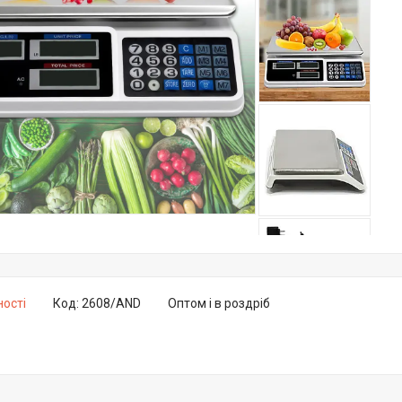
ності
Код:
2608/AND
Оптом і в роздріб