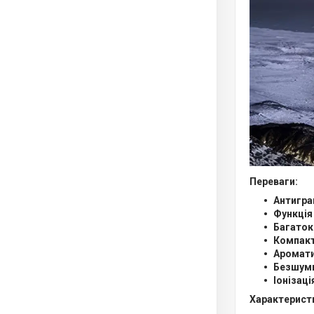
Переваги:
Антигра
Функція
Багаток
Компакт
Аромати
Безшумн
Іонізаці
Характерист