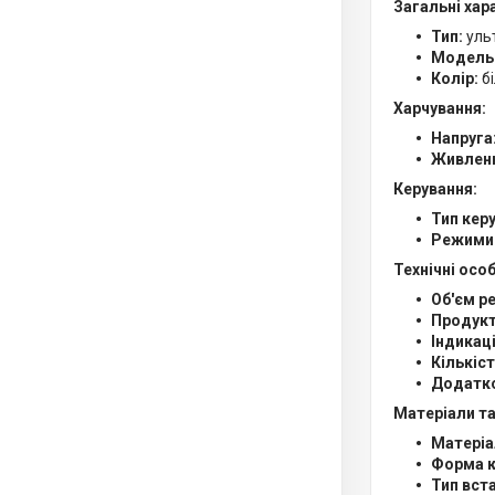
Загальні хар
Тип:
уль
Модель
Колір:
б
Харчування:
Напруга
Живлен
Керування:
Тип кер
Режими 
Технічні осо
Об'єм р
Продукт
Індикаці
Кількіс
Додатков
Матеріали та
Матеріа
Форма к
Тип вст