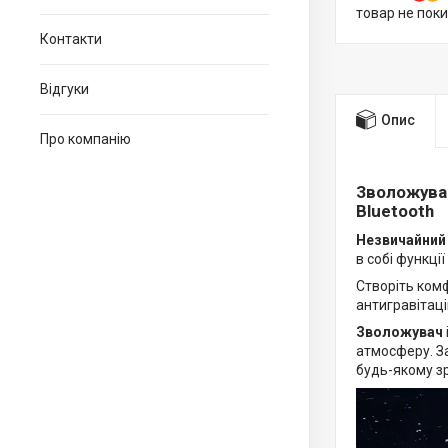
товар не пок
Контакти
Відгуки
Опис
Про компанію
Зволожувач
Bluetooth
Незвичайний 
в собі функці
Створіть ком
антигравітаці
Зволожувач
атмосферу. З
будь-якому зр