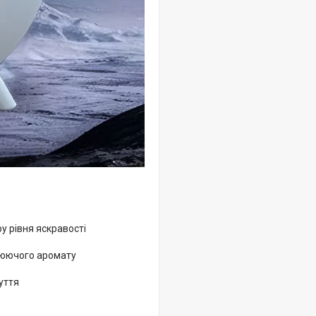
у рівня яскравості
люючого аромату
уття