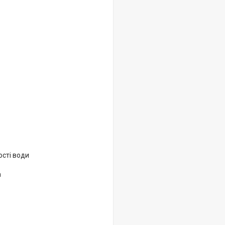
ості води
h