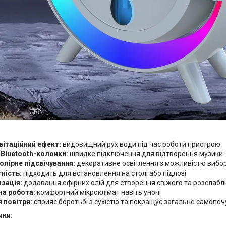
вітаційний ефект:
видовищний рух води під час роботи пристрою
 Bluetooth-колонки:
швидке підключення для відтворення музики
олірне підсвічування:
декоративне освітлення з можливістю вибор
ність:
підходить для встановлення на столі або підлозі
зація:
додавання ефірних олій для створення свіжого та розслаб
а робота:
комфортний мікроклімат навіть уночі
я повітря:
сприяє боротьбі з сухістю та покращує загальне самопоч
ики: