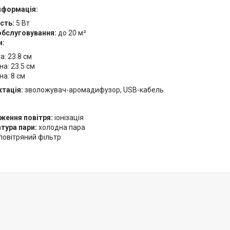
нформація:
сть:
5 Вт
бслуговування:
до 20 м²
и:
а: 23.8 см
а: 23.5 см
на: 8 см
тація:
зволожувач-аромадифузор, USB-кабель
:
ження повітря:
іонізація
тура пари:
холодна пара
повітряний фільтр