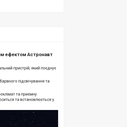
ним ефектом Астронавт
альний пристрій, який поєднує
барвного підсвічування та
роклімат та приємну
оситься та встановлюється у