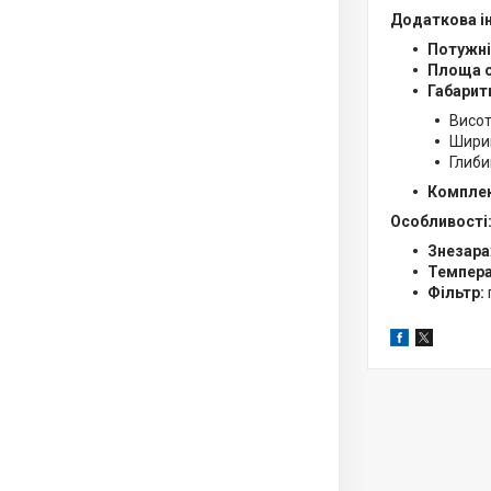
Додаткова і
Потужні
Площа о
Габарит
Висот
Ширин
Глиби
Комплек
Особливості
Знезара
Темпера
Фільтр: