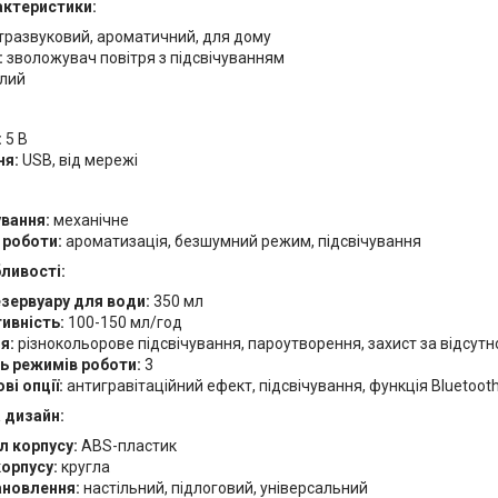
актеристики:
тразвуковий, ароматичний, для дому
:
зволожувач повітря з підсвічуванням
ілий
:
5 В
ня:
USB, від мережі
ування:
механічне
роботи:
ароматизація, безшумний режим, підсвічування
бливості:
езервуару для води:
350 мл
ивність:
100-150 мл/год
я:
різнокольорове підсвічування, пароутворення, захист за відсутн
ть режимів роботи:
3
і опції:
антигравітаційний ефект, підсвічування, функція Bluetoot
 дизайн:
л корпусу:
ABS-пластик
орпусу:
кругла
ановлення:
настільний, підлоговий, універсальний