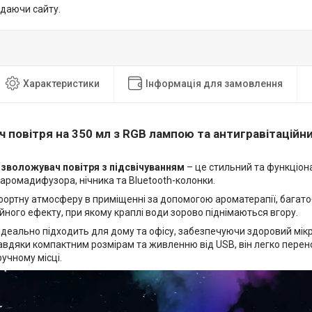
идаючи сайту.
Характеристики
Інформація для замовлення
 повітря на 350 мл з RGB лампою та антигравітацій
зволожувач повітря з підсвічуванням
– це стильний та функціон
ї аромадифузора, нічника та Bluetooth-колонки.
фортну атмосферу в приміщенні за допомогою ароматерапії, багато
йного ефекту, при якому краплі води зорово піднімаються вгору.
ідеально підходить для дому та офісу, забезпечуючи здоровий мік
авдяки компактним розмірам та живленню від USB, він легко перен
учному місці.