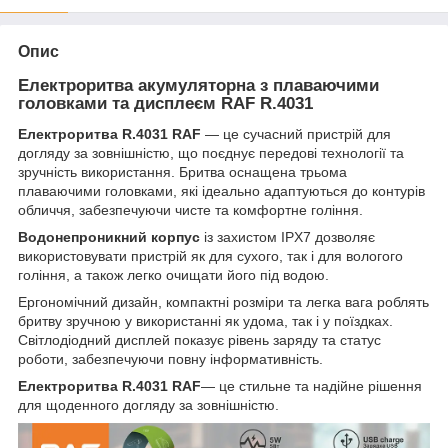
Опис
Електроритва акумуляторна з плаваючими
головками та дисплеєм RAF R.4031
Електроритва R.4031 RAF
— це сучасний пристрій для
догляду за зовнішністю, що поєднує передові технології та
зручність використання. Бритва оснащена трьома
плаваючими головками, які ідеально адаптуються до контурів
обличчя, забезпечуючи чисте та комфортне гоління.
Водонепроникний корпус
із захистом IPX7 дозволяє
використовувати пристрій як для сухого, так і для вологого
гоління, а також легко очищати його під водою.
Ергономічний дизайн, компактні розміри та легка вага роблять
бритву зручною у використанні як удома, так і у поїздках.
Світлодіодний дисплей показує рівень заряду та статус
роботи, забезпечуючи повну інформативність.
Електроритва R.4031 RAF
— це стильне та надійне рішення
для щоденного догляду за зовнішністю.