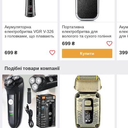
Акумуляторна
Портативна
Аку
електробритва VGR V-326
електробритва для
елек
з головками, що плавають
вологого та сухого гоління
для
Бездротова бритва-
DSP 60019
GM7
699
₴
триммер з дисплеєм
699
399
₴
Купити
Подібні товари компанії