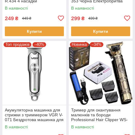
R.434 4 насадки
353 Чорна Електробритва
портативна чоловіча
В наявності
В наявності
249
299
₴
₴
449 ₴
499 ₴
Купити
Купити
Топ продажів
–40%
Новинка
–34%
Акумуляторна машинка для
Тример для окантування
стрижки з триммером VGR V-
малюнків та бороди
071 Бездротова машинка для
Professional Hair Clipper WS-
стрижки волосся
T99 Машинка для стрижки
В наявності
В наявності
волосся