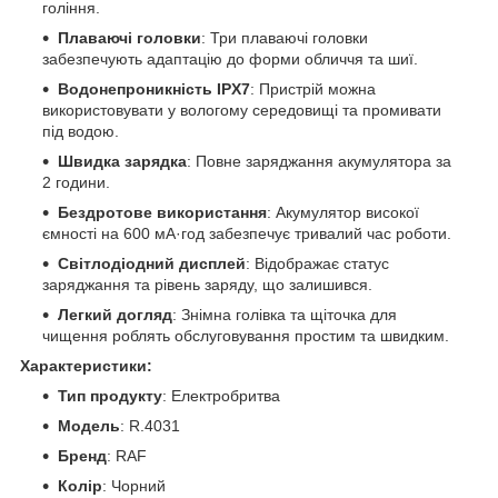
гоління.
Плаваючі головки
: Три плаваючі головки
забезпечують адаптацію до форми обличчя та шиї.
Водонепроникність IPX7
: Пристрій можна
використовувати у вологому середовищі та промивати
під водою.
Швидка зарядка
: Повне заряджання акумулятора за
2 години.
Бездротове використання
: Акумулятор високої
ємності на 600 мА·год забезпечує тривалий час роботи.
Світлодіодний дисплей
: Відображає статус
заряджання та рівень заряду, що залишився.
Легкий догляд
: Знімна голівка та щіточка для
чищення роблять обслуговування простим та швидким.
Характеристики:
Тип продукту
: Електробритва
Модель
: R.4031
Бренд
: RAF
Колір
: Чорний