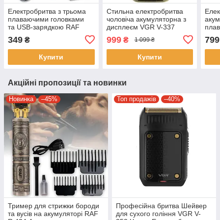
Електробритва з трьома
Стильна електробритва
Елек
плаваючими головками
чоловіча акумуляторна з
акум
та USB-зарядкою RAF
дисплеєм VGR V-337
пла
R.4040 3W
Бритва-шейвер для сухого
DSP 
349
999
799
₴
₴
1 099 ₴
та вологого гоління
та с
Купити
Купити
Акційні пропозиції та новинки
Новинка
–45%
Топ продажів
–40%
Тример для стрижки бороди
Професійна бритва Шейвер
та вусів на акумуляторі RAF
для сухого гоління VGR V-