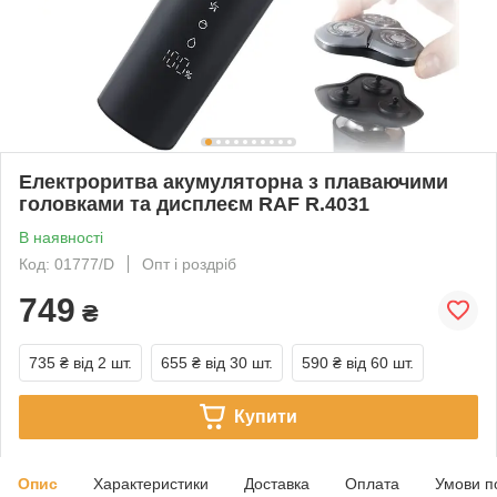
Електроритва акумуляторна з плаваючими
головками та дисплеєм RAF R.4031
В наявності
Код: 01777/D
Опт і роздріб
749
₴
735 ₴
від 2 шт.
655 ₴
від 30 шт.
590 ₴
від 60 шт.
Купити
Опис
Характеристики
Доставка
Оплата
Умови п