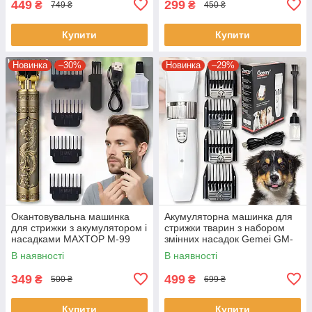
449
299
₴
₴
749 ₴
450 ₴
Купити
Купити
Новинка
–30%
Новинка
–29%
Окантовувальна машинка
Акумуляторна машинка для
для стрижки з акумулятором і
стрижки тварин з набором
насадками MAXTOP M-99
змінних насадок Gemei GM-
634
В наявності
В наявності
349
499
₴
₴
500 ₴
699 ₴
Купити
Купити