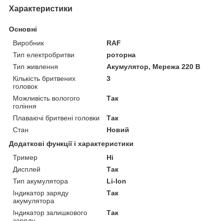
Характеристики
Основні
Виробник
RAF
Тип електробритви
роторна
Тип живлення
Акумулятор, Мережа 220 В
Кількість бритвених
3
головок
Можливість вологого
Так
гоління
Плаваючі бритвені головки
Так
Стан
Новий
Додаткові функції і характеристики
Тример
Ні
Дисплей
Так
Тип акумулятора
Li-Ion
Індикатор заряду
Так
акумулятора
Індикатор залишкового
Так
заряду