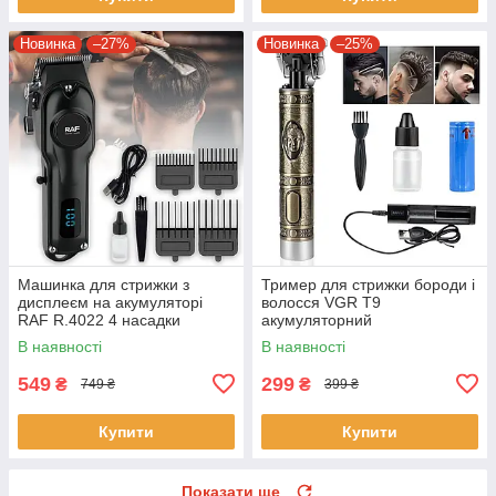
Новинка
–27%
Новинка
–25%
Машинка для стрижки з
Тример для стрижки бороди і
дисплеєм на акумуляторі
волосся VGR T9
RAF R.4022 4 насадки
акумуляторний
В наявності
В наявності
549
299
₴
₴
749 ₴
399 ₴
Купити
Купити
Показати ще