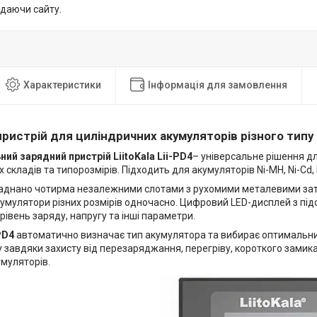
идаючи сайту.
Характеристики
Інформація для замовлення
ристрій для циліндричних акумуляторів різного типу Li
ний зарядний пристрій LiitoKala Lii-PD4
– універсальне рішення д
х складів та типорозмірів. Підходить для акумуляторів Ni-MH, Ni-Cd, L
аднано чотирма незалежними слотами з рухомими металевими за
умулятори різних розмірів одночасно. Цифровий LED-дисплей з під
рівень заряду, напругу та інші параметри.
-PD4
автоматично визначає тип акумулятора та вибирає оптимальни
 завдяки захисту від перезаряджання, перегріву, короткого замик
умуляторів.