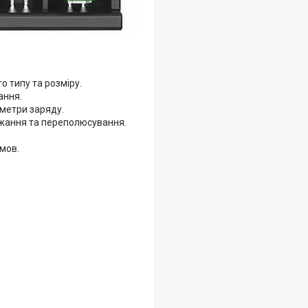
 типу та розміру.
ання.
метри заряду.
джання та переполюсування.
умов.