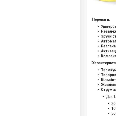
Переваги:
Універс
Незалеж
Зручніст
Автомат
Безпека
Активац
Компакт
Характерист
Тип аку
Типороз
Кількіст
Живлен
Струм з
Для L
20
10
50