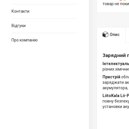
товар не пок
Контакти
Відгуки
Опис
Про компанію
Зарядний п
Інтелектуаль
різних хімічни
Пристрій
обл
заряджати ак
акумулятора, 
LiitoKala Lii
повну безпеку
установки ак