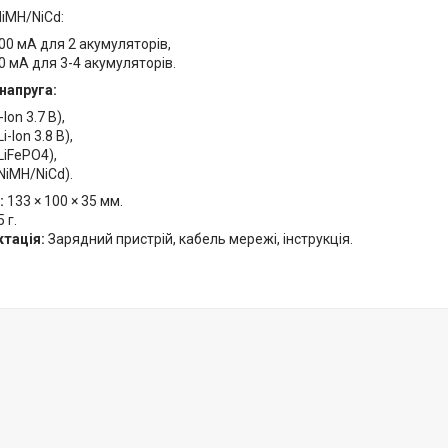
iMH/NiCd:
00 мА для 2 акумуляторів,
0 мА для 3-4 акумуляторів.
напруга:
-Ion 3.7 В),
Li-Ion 3.8 В),
LiFePO4),
(NiMH/NiCd).
:
133 × 100 × 35 мм.
 г.
тація:
Зарядний пристрій, кабель мережі, інструкція.