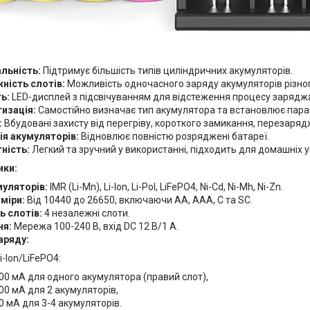
альність:
Підтримує більшість типів циліндричних акумуляторів.
ність слотів:
Можливість одночасного заряду акумуляторів різного
ь:
LED-дисплей з підсвічуванням для відстеження процесу зарядж
изація:
Самостійно визначає тип акумулятора та встановлює пара
:
Вбудовані захисту від перегріву, короткого замикання, перезаря
ія акумуляторів:
Відновлює повністю розряджені батареї.
ність:
Легкий та зручний у використанні, підходить для домашніх 
ики:
муляторів:
IMR (Li-Mn), Li-Ion, Li-Pol, LiFePO4, Ni-Cd, Ni-Mh, Ni-Zn.
міри:
Від 10440 до 26650, включаючи AA, AAA, C та SC.
ь слотів:
4 незалежні слоти.
ня:
Мережа 100-240 В, вхід DC 12 В/1 А.
аряду:
i-Ion/LiFePO4:
00 мА для одного акумулятора (правий слот),
00 мА для 2 акумуляторів,
0 мА для 3-4 акумуляторів.