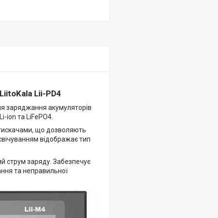
itoKala Lii-PD4
ля заряджання акумуляторів
i-ion та LiFePO4.
тискачами, що дозволяють
свічуванням відображає тип
й струм заряду. Забезпечує
ання та неправильної