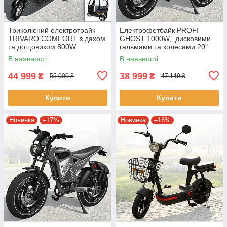
Триколісний електротрайк
Електрофетбайк PROFI
TRIVARO COMFORT з дахом
GHOST 1000W, дисковими
та дощовиком 800W
гальмами та колесами 20"
GS-2001 Чорний
В наявності
В наявності
44 999
38 999
₴
₴
55 000 ₴
47 149 ₴
Купити
Купити
Новинка
–17%
Новинка
–16%