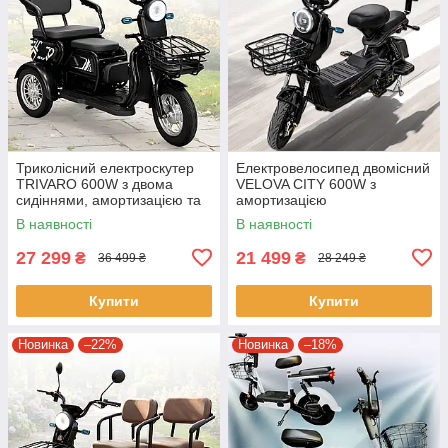
Триколісний електроскутер
Електровелосипед двомісний
TRIVARO 600W з двома
VELOVA CITY 600W з
сидіннями, амортизацією та
амортизацією
сигналізацією Чорний
В наявності
В наявності
27 299
21 499
₴
₴
36 499 ₴
28 249 ₴
Купити
Купити
Новинка
–22%
Новинка
–18%