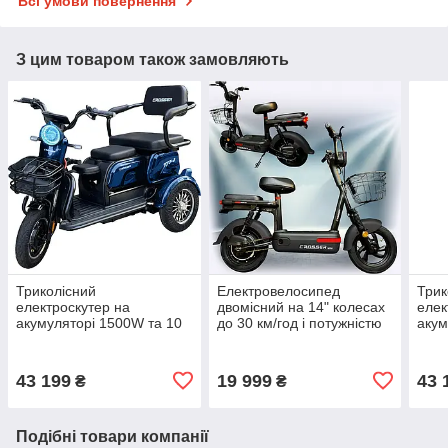
Всі умови повернення
З цим товаром також замовляють
Триколісний
Електровелосипед
Трик
електроскутер на
двомісний на 14" колесах
елек
акумуляторі 1500W та 10
до 30 км/год і потужністю
акум
колесах CrosseTR-1 Синій
450 Вт і Crosser Mini
коле
Електротрайк з фарою
Чорний
Елек
43 199
19 999
43 
₴
₴
Подібні товари компанії