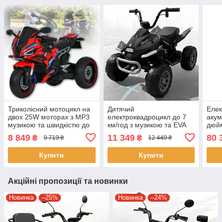
Триколісний мотоцикл на
Дитячий
Елек
двох 25W моторах з MP3
електроквадроцикл до 7
акум
музикою та швидкістю до
км/год з музикою та EVA
дюй
7 км/год. Bambi M 6143EL-
колесами 4х45W Bambi
NFC
8 849
11 349
80 
₴
₴
9 719 ₴
12 449 ₴
3 Червоний
Racer M 6242EL-2(24V)
4 P
Чорний
Купити
Купити
Акційні пропозиції та новинки
Новинка
–25%
Новинка
–24%