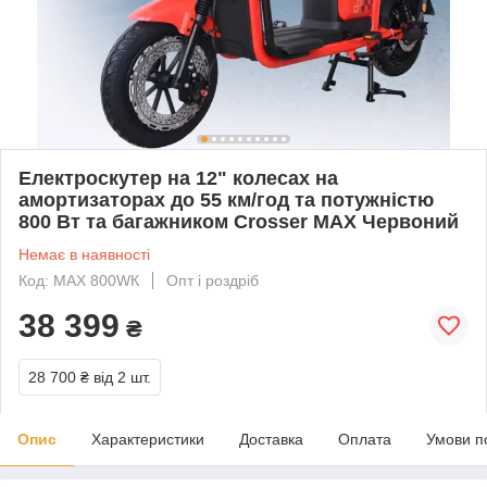
Електроскутер на 12" колесах на
амортизаторах до 55 км/год та потужністю
800 Вт та багажником Crosser MAX Червоний
Немає в наявності
Код: МАХ 800WК
Опт і роздріб
38 399
₴
28 700 ₴
від 2 шт.
Опис
Характеристики
Доставка
Оплата
Умови п