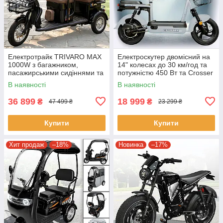
Електротрайк TRIVARO MAX
Електроскутер двомісний на
1000W з багажником,
14" колесах до 30 км/год та
пасажирськими сидіннями та
потужністю 450 Вт та Crosser
амортизацією Чорний
Mini Сірий
В наявності
В наявності
36 899
18 999
₴
₴
47 499 ₴
23 299 ₴
Купити
Купити
Хит продаж
–18%
Новинка
–17%