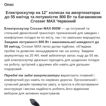
Опис
Електроскутер на 12" колесах на амортизаторах
до 55 км/год та потужністю 800 Вт та багажником
Crosser MAX Червоний
Електроскутер Crosser MAX 800W
— це потужний та
стильний двоколісний транспорт, призначений для швидких і
комфортних поїздок як по місту, так і по заміських маршрутах.
Завдяки потужності 800 Вт і максимальної швидкості до
55 км/год,
Crosser MAX легко долає підйоми, об'їжджає
пробки та дозволяє заощаджувати час на шляху. Завдяки
акумулятору на 20 AH, який забезпечує запас ходу до 55 км,
цей електроскутер ідеально підходить для щоденних поїздок
на роботу, зустрічей з друзями або навіть для дальших
подорожей.
Передні та задні амортизатори г
арантують плавний і
комфортний рух навіть по нерівних дорогах. Ергономічний і
сучасний дизайн привертає увагу, а проста в обслуговуванні
конструкція і висока надійність роблять його відмінним
вибором для активних користувачів.