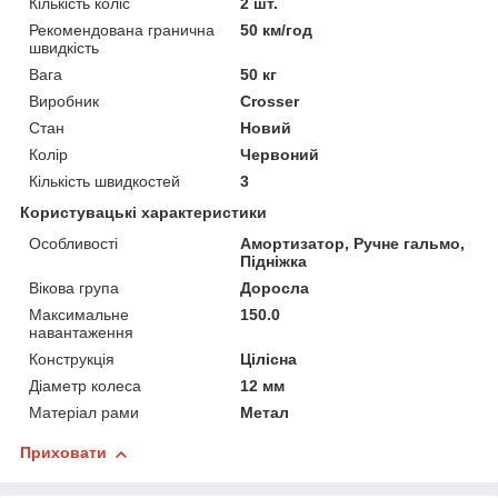
Кількість коліс
2 шт.
Рекомендована гранична
50 км/год
швидкість
Вага
50 кг
Виробник
Crosser
Стан
Новий
Колір
Червоний
Кількість швидкостей
3
Користувацькі характеристики
Особливості
Амортизатор, Ручне гальмо,
Підніжка
Вікова група
Доросла
Максимальне
150.0
навантаження
Конструкція
Цілісна
Діаметр колеса
12 мм
Матеріал рами
Метал
Приховати