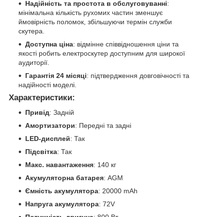
Надійність та простота в обслуговуванні
:
мінімальна кількість рухомих частин зменшує
ймовірність поломок, збільшуючи термін служби
скутера.
Доступна ціна
: відмінне співвідношення ціни та
якості робить електроскутер доступним для широкої
аудиторії.
Гарантія 24 місяці
: підтвердження довговічності та
надійності моделі.
Характеристики:
Привід
: Задній
Амортизатори
: Передні та задні
LED-дисплей
: Так
Підсвітка
: Так
Макс. навантаження
: 140 кг
Акумуляторна батарея
: AGM
Ємність акумулятора
: 20000 mAh
Напруга акумулятора
: 72V
Потужність двигуна
: 800 Вт