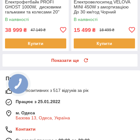
Електрофетбайк PROFI
Електровелосипед VELOVA
GHOST 1000W, дисковими
MINI 450W з амортизацією
гальмами та колесами 20"
До 30 км/год Чорний
GS-2002 Сірий
В наявності
В наявності
38 999
15 499
₴
₴
47 149 ₴
18 499 ₴
Купити
Купити
Показати ще
Про нас
99% позитивних з 517 відгуків за рік
Працює з 25.01.2022
м. Одеса
Базова 13, Одеса, Україна
Контакти