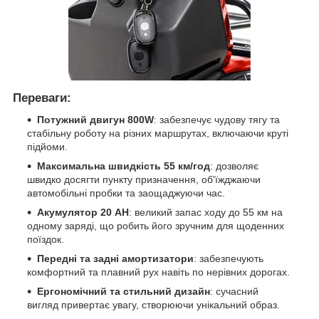
Переваги:
Потужний двигун 800W
: забезпечує чудову тягу та
стабільну роботу на різних маршрутах, включаючи круті
підйоми.
Максимальна швидкість 55 км/год
: дозволяє
швидко досягти пункту призначення, об'їжджаючи
автомобільні пробки та заощаджуючи час.
Акумулятор 20 AH
: великий запас ходу до 55 км на
одному заряді, що робить його зручним для щоденних
поїздок.
Передні та задні амортизатори
: забезпечують
комфортний та плавний рух навіть по нерівних дорогах.
Ергономічний та стильний дизайн
: сучасний
вигляд привертає увагу, створюючи унікальний образ.