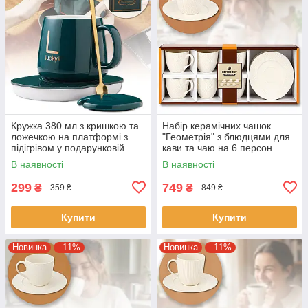
Кружка 380 мл з кришкою та
Набір керамічних чашок
ложечкою на платформі з
"Геометрія" з блюдцями для
підігрівом у подарунковій
кави та чаю на 6 персон
упаковці LUCKY Зелена
K006-2
В наявності
В наявності
299
749
₴
₴
359 ₴
849 ₴
Купити
Купити
Новинка
–11%
Новинка
–11%