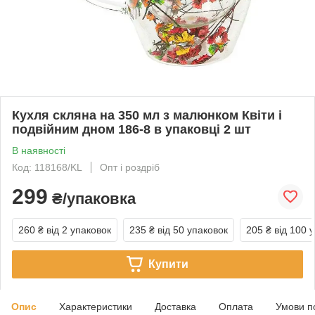
Кухля скляна на 350 мл з малюнком Квіти і
подвійним дном 186-8 в упаковці 2 шт
В наявності
Код: 118168/KL
Опт і роздріб
299
₴/упаковка
260 ₴
від 2 упаковок
235 ₴
від 50 упаковок
205 ₴
від 100 
Купити
Опис
Характеристики
Доставка
Оплата
Умови п