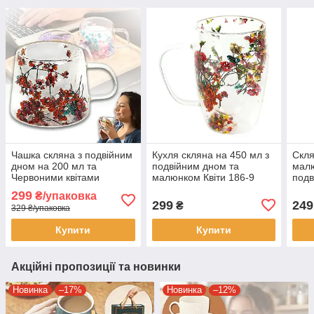
Чашка скляна з подвійним
Кухля скляна на 450 мл з
Скля
дном на 200 мл та
подвійним дном та
малю
Червоними квітами
малюнком Квіти 186-9
подв
всередині 200ML-С в
упак
299
₴/упаковка
упаковці 2 шт
299
249
₴
329 ₴/упаковка
Купити
Купити
Акційні пропозиції та новинки
Новинка
–17%
Новинка
–12%