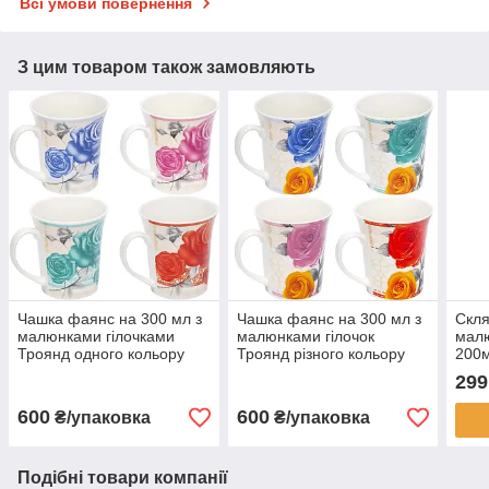
Всі умови повернення
З цим товаром також замовляють
Чашка фаянс на 300 мл з
Чашка фаянс на 300 мл з
Скля
малюнками гілочками
малюнками гілочок
малю
Троянд одного кольору
Троянд різного кольору
200м
L550 в упаковці 12 шт
L2725 в упаковці 12 шт
упак
299
600
600
₴/упаковка
₴/упаковка
Подібні товари компанії