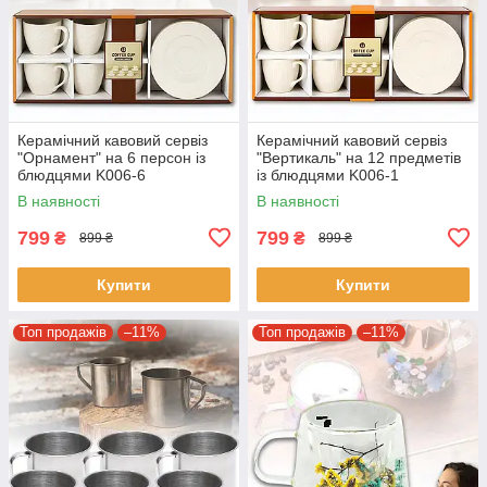
Керамічний кавовий сервіз
Керамічний кавовий сервіз
"Орнамент" на 6 персон із
"Вертикаль" на 12 предметів
блюдцями K006-6
із блюдцями K006-1
В наявності
В наявності
799
799
₴
₴
899 ₴
899 ₴
Купити
Купити
Топ продажів
–11%
Топ продажів
–11%