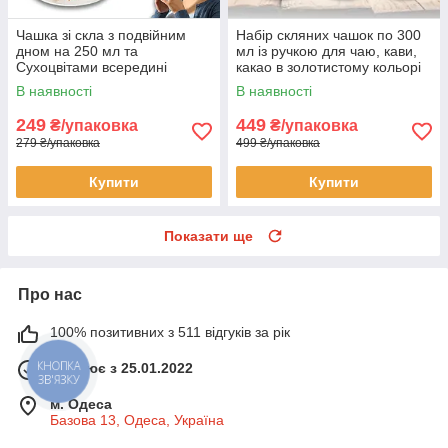
Чашка зі скла з подвійним
Набір скляних чашок по 300
дном на 250 мл та
мл із ручкою для чаю, кави,
Сухоцвітами всередині
какао в золотистому кольорі
250ML-С в упаковці 2 шт
ZB243 в упаковці 6 шт
В наявності
В наявності
249
449
₴/упаковка
₴/упаковка
279 ₴/упаковка
499 ₴/упаковка
Купити
Купити
Показати ще
Про нас
100% позитивних з 511 відгуків за рік
Працює з 25.01.2022
КНОПКА
ЗВ'ЯЗКУ
м. Одеса
Базова 13, Одеса, Україна