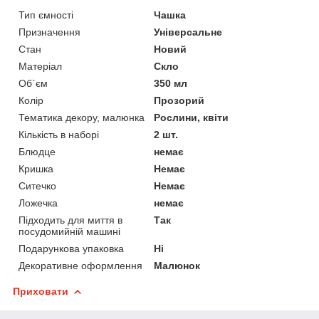
Тип ємності
Чашка
Призначення
Універсальне
Стан
Новий
Матеріал
Скло
Об`єм
350 мл
Колір
Прозорий
Тематика декору, малюнка
Рослини, квіти
Кількість в наборі
2 шт.
Блюдце
немає
Кришка
Немає
Ситечко
Немає
Ложечка
немає
Підходить для миття в
Так
посудомийній машині
Подарункова упаковка
Ні
Декоративне оформлення
Малюнок
Приховати