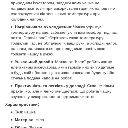
природним ізолятором, завдяки чому чашка не
нагрівається зовні при використанні гарячих напоїв і не
охолоджується від зовнішньої температури при
холодних напоях.
Нагрівання та охолодження
: Чашка утримує
температуру напою, забезпечуючи вам комфорт під час
пиття. Гарячі напої зберігають свою температуру
тривалий час, не обпалюючи ваші руки, а холодні напої,
навпаки, залишаються прохолодними, навіть якщо
тримати чашку в руках.
Унікальний дизайн
: Малюнок "Квіти" робить чашку
елегантним аксесуаром, який гармонійно виглядатиме
в будь-якій обстановці, затишне чаювання будинку або
стильна подача напоїв на роботі.
Практичність та легкість у догляді
: Скло не тільки
практично, але й легко очищається, що робить чашку
зручною у використанні та підтримці чистоти.
Характеристики:
Тип
: чашка
Матеріал
: скло
Об'єм
: 350 мл