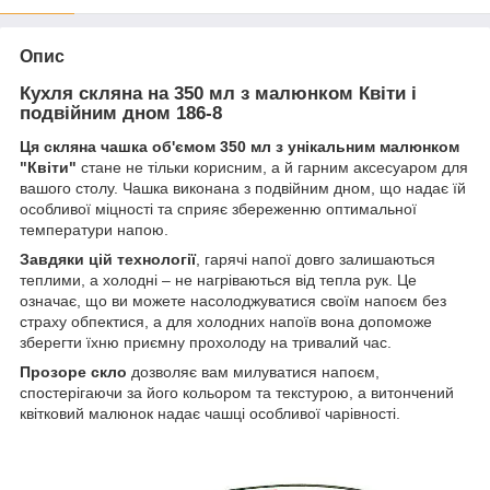
Опис
Кухля скляна на 350 мл з малюнком Квіти і
подвійним дном 186-8
Ця скляна чашка об'ємом 350 мл з унікальним малюнком
"Квіти"
стане не тільки корисним, а й гарним аксесуаром для
вашого столу. Чашка виконана з подвійним дном, що надає їй
особливої ​​міцності та сприяє збереженню оптимальної
температури напою.
Завдяки цій технології
, гарячі напої довго залишаються
теплими, а холодні – не нагріваються від тепла рук. Це
означає, що ви можете насолоджуватися своїм напоєм без
страху обпектися, а для холодних напоїв вона допоможе
зберегти їхню приємну прохолоду на тривалий час.
Прозоре скло
дозволяє вам милуватися напоєм,
спостерігаючи за його кольором та текстурою, а витончений
квітковий малюнок надає чашці особливої ​​чарівності.