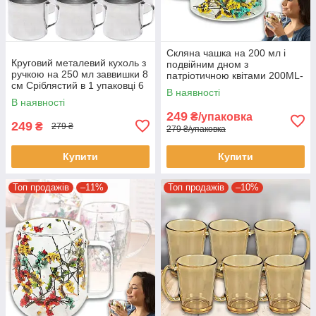
Скляна чашка на 200 мл і
Круговий металевий кухоль з
подвійним дном з
ручкою на 250 мл заввишки 8
патріотичною квітами 200ML-
см Сріблястий в 1 упаковці 6
С в упаковці 2 шт
В наявності
штук
В наявності
249
₴/упаковка
249
₴
279 ₴
279 ₴/упаковка
Купити
Купити
Топ продажів
–11%
Топ продажів
–10%