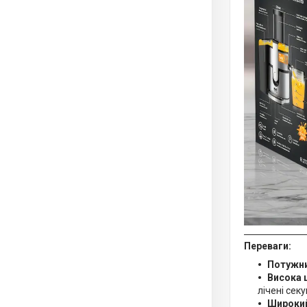
Переваги:
Потужни
Висока 
лічені секу
Широкий