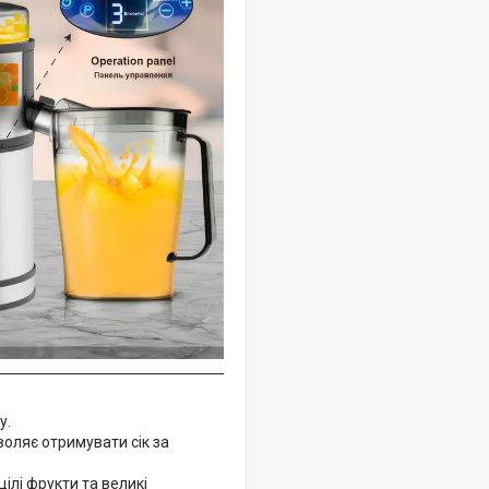
у.
воляє отримувати сік за
ілі фрукти та великі