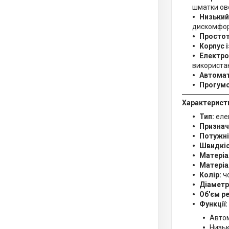
шматки ово
Низький
дискомфор
Просто
Корпус і
Електро
використа
Автомат
Прогумо
Характерист
Тип:
еле
Признач
Потужні
Швидкіс
Матеріа
Матеріа
Колір:
чо
Діаметр
Об'єм р
Функції:
Автом
Низьк