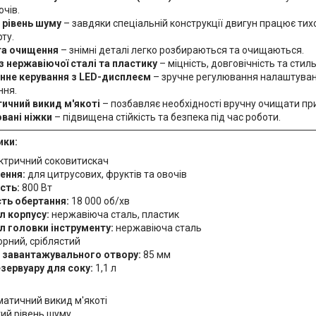
чів.
 рівень шуму
– завдяки спеціальній конструкції двигун працює тих
ту.
та очищення
– знімні деталі легко розбираються та очищаються.
з нержавіючої сталі та пластику
– міцність, довговічність та стил
нне керування з LED-дисплеєм
– зручне регулювання налаштува
ння.
ичний викид м'якоті
– позбавляє необхідності вручну очищати пр
вані ніжки
– підвищена стійкість та безпека під час роботи.
ики:
ктричний соковитискач
ення:
для цитрусових, фруктів та овочів
сть:
800 Вт
ть обертання:
18 000 об/хв
л корпусу:
нержавіюча сталь, пластик
л головки інструменту:
нержавіюча сталь
рний, сріблястий
 завантажувального отвору:
85 мм
езервуару для соку:
1,1 л
атичний викид м'якоті
ий рівень шуму