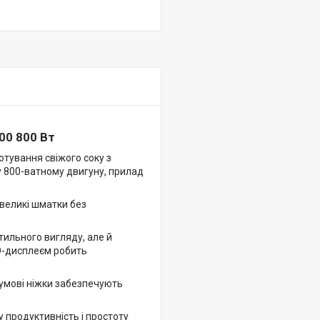
00 800 Вт
отування свіжого соку з
му 800-ватному двигуну, прилад
великі шматки без
тильного вигляду, але й
ED-дисплеєм робить
гумові ніжки забезпечують
у продуктивність і простоту