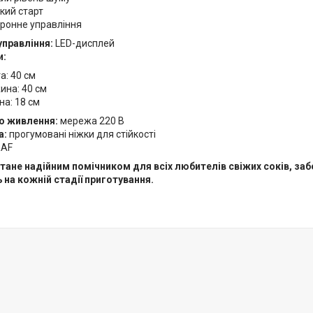
кий старт
ронне управління
управління:
LED-дисплей
и:
а: 40 см
на: 40 см
а: 18 см
о живлення:
мережа 220 В
а:
прогумовані ніжки для стійкості
AF
тане надійним помічником для всіх любителів свіжих соків, заб
 на кожній стадії приготування.