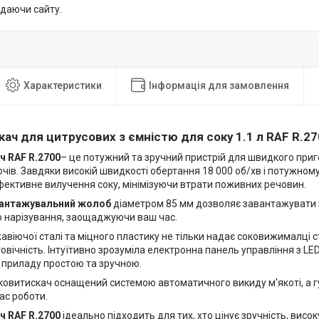
идаючи сайту.
Характеристики
Інформація для замовлення
ач для цитрусових з ємністю для соку 1.1 л RAF R.27
ч RAF R.2700
– це потужний та зручний пристрій для швидкого приг
очів. Завдяки високій швидкості обертання 18 000 об/хв і потужно
фективне вилучення соку, мінімізуючи втрати поживних речовин.
антажувальний жолоб
діаметром 85 мм дозволяє завантажувати 
 нарізування, заощаджуючи ваш час.
авіючої сталі та міцного пластику не тільки надає соковижималці с
овічність. Інтуїтивно зрозуміла електронна панель управління з L
 приладу простою та зручною.
оковитискач оснащений системою автоматичного викиду м'якоті, а 
час роботи.
ч RAF R.2700
ідеально підходить для тих, хто цінує зручність, висок