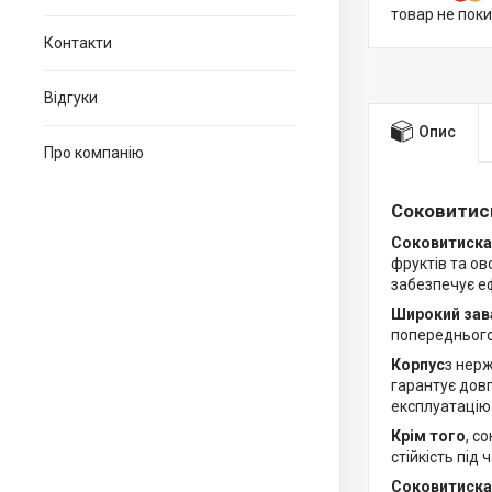
товар не пок
Контакти
Відгуки
Опис
Про компанію
Соковитиск
Соковитиска
фруктів та ов
забезпечує е
Широкий зав
попереднього
Корпус
з нерж
гарантує довг
експлуатацію
Крім того
, с
стійкість під 
Соковитиска