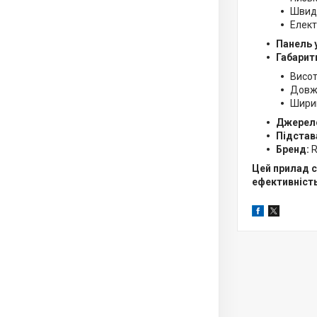
Швид
Елект
Панель 
Габарит
Висот
Довжи
Ширин
Джерел
Підстав
Бренд:
R
Цей прилад с
ефективність