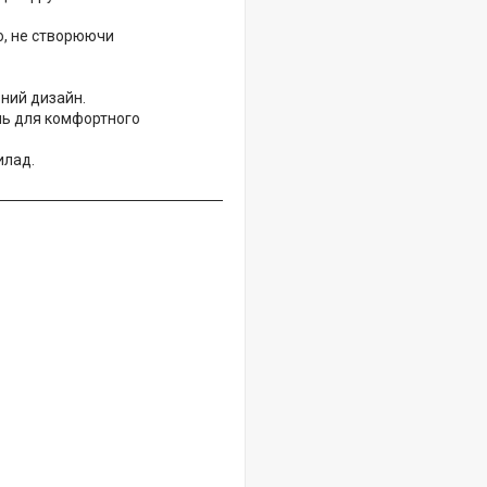
о, не створюючи
ьний дизайн.
нь для комфортного
илад.