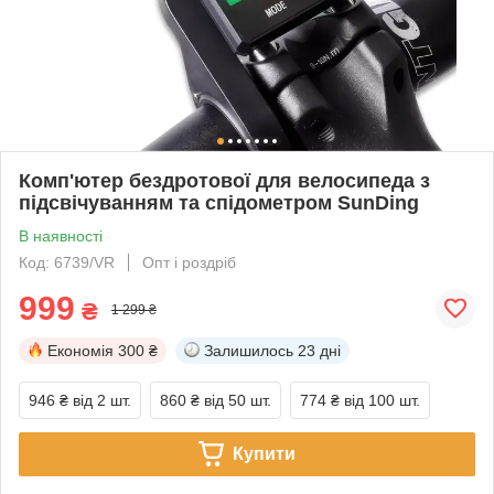
Комп'ютер бездротової для велосипеда з
підсвічуванням та спідометром SunDing
В наявності
Код: 6739/VR
Опт і роздріб
999
₴
1 299 ₴
Економія
300 ₴
Залишилось
23 дні
946 ₴
від 2 шт.
860 ₴
від 50 шт.
774 ₴
від 100 шт.
Купити