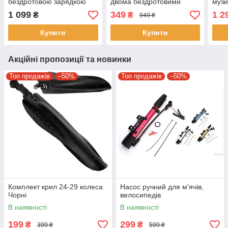
бездротовою зарядкою
двома бездротовими
музи
для телефону та RGB
мікрофонами
підс
1 099
349
1 2
₴
₴
949 ₴
підсвічуванням Карусель
Наст
L-38B
бокс
Купити
Купити
Акційні пропозиції та новинки
Топ продажів
–50%
Топ продажів
–50%
Комплект крил 24-29 колеса
Насос ручний для м'ячів,
Чорні
велосипедів
В наявності
В наявності
199
299
₴
₴
399 ₴
599 ₴