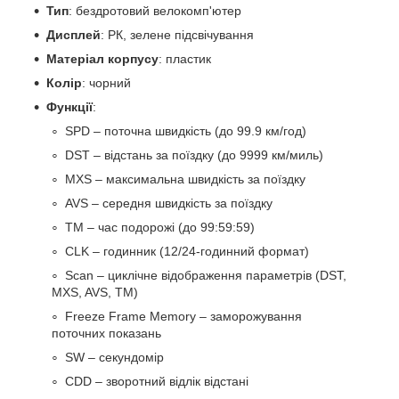
Тип
: бездротовий велокомп'ютер
Дисплей
: РК, зелене підсвічування
Матеріал корпусу
: пластик
Колір
: чорний
Функції
:
SPD – поточна швидкість (до 99.9 км/год)
DST – відстань за поїздку (до 9999 км/миль)
MXS – максимальна швидкість за поїздку
AVS – середня швидкість за поїздку
TM – час подорожі (до 99:59:59)
CLK – годинник (12/24-годинний формат)
Scan – циклічне відображення параметрів (DST,
MXS, AVS, TM)
Freeze Frame Memory – заморожування
поточних показань
SW – секундомір
CDD – зворотний відлік відстані