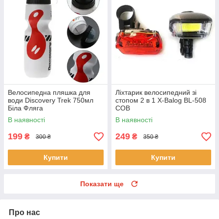
Велосипедна пляшка для
Ліхтарик велосипедний зі
води Discovery Trek 750мл
стопом 2 в 1 X-Balog BL-508
Біла Фляга
COB
В наявності
В наявності
199
249
₴
₴
300 ₴
350 ₴
Купити
Купити
Показати ще
Про нас