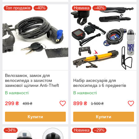
Топ продажів
–40%
Новинка
–40%
Велозамок, замок для
велосипеда з захистом
Набір аксесуарів для
замкової щілини Anti-Theft
велосипеда з 6 предметів
В наявності
В наявності
299
899
₴
₴
499 ₴
1 500 ₴
Купити
Купити
–34%
Новинка
–29%