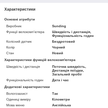
Характеристики
Основні атрибути
Виробник
Sunding
Функції велокомп'ютера
Швидкість і дистанція,
Функціональність годин
Колісний датчик
Бездротовий
Колір
Чорний
Стан
Новий
Характеристики функцій велокомп'ютера
Швидкість і дистанція
Поточна швидкість,
Дистанція поїздки,
Загальний пробіг
Функціональність годин
Дата і час
Додаткові характеристики
Вологозахист
Так
Одиниці виміру
Кілометри
Мова меню
Англійська