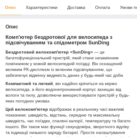
Опис
Характеристики
Доставка
Оплата
Умови п
Опис
Комп'ютер бездротової для велосипеда з
підсвічуванням та спідометром SunDing
Бездротовий велокомп'ютер «SunDing»
— це
багатофункціональний пристрій, який стане незамінним
помічником у кожній велосипедній поїздці. Він оснащений
великим РК-дисплеєм із зеленим підсвічуванням, що
забезпечує відмінну видимість даних у будь-який час доби.
Компактний та легкий
, він надійно кріпиться на кермо
велосипеда, а його водонепроникний корпус захищає від
вологи та пилу, дозволяючи використовувати пристрій у будь-
яких погодних умовах.
Цей велокомп'ютер
відображає в реальному часі важливі
показники: швидкість, відстань, середню та максимальну
швидкість, час поїздки, спалені калорії, температуру та багато
іншого. Він також має функції секундоміра, зворотного відліку
та індикації низького заряду батареї. Просте налаштування