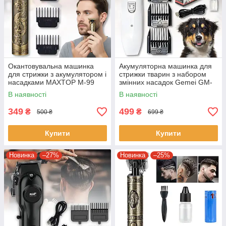
Окантовувальна машинка
Акумуляторна машинка для
для стрижки з акумулятором і
стрижки тварин з набором
насадками MAXTOP M-99
змінних насадок Gemei GM-
634
В наявності
В наявності
349
499
₴
₴
500 ₴
699 ₴
Купити
Купити
Новинка
–27%
Новинка
–25%