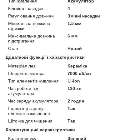
Тип живлення
Акумулятор
Кількість насадок
4
Регулювання довжини
Змінні насадки
Мінімальна довжина
1.5 мм
стрижки
Максимальна довжина
6 мм
підстригання
Стан
Новий
Додаткові функції і характеристики
Матеріал лез
Кераміка
Швидкість мотора
7000 об/хв
Тип елементів живлення
Li-Ion
Час роботи від
120 хв
акумулятора
Час заряду акумулятора
2 годин
Індикатор заряду
Так
елементів живлення
Щіточка для чищення
Так
Користувацькі характеристики
Колір корпусу
Зелений