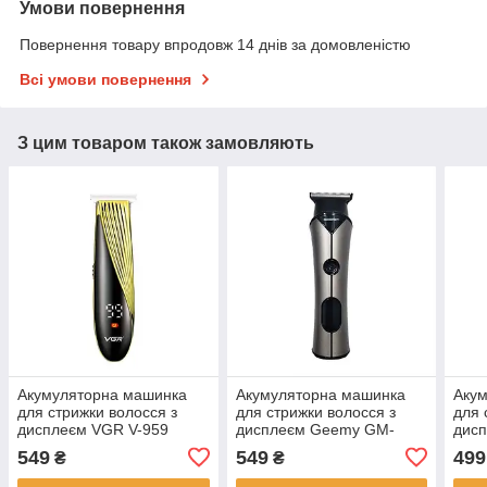
Умови повернення
Повернення товару впродовж 14 днів за домовленістю
Всі умови повернення
З цим товаром також замовляють
Акумуляторна машинка
Акумуляторна машинка
Аку
для стрижки волосся з
для стрижки волосся з
для 
дисплеєм VGR V-959
дисплеєм Geemy GM-
диспл
Машинка для стрижки та
6729 Машинка для
Трим
549
549
499
₴
₴
окантування бороди
стрижки та окантування
окан
бороди