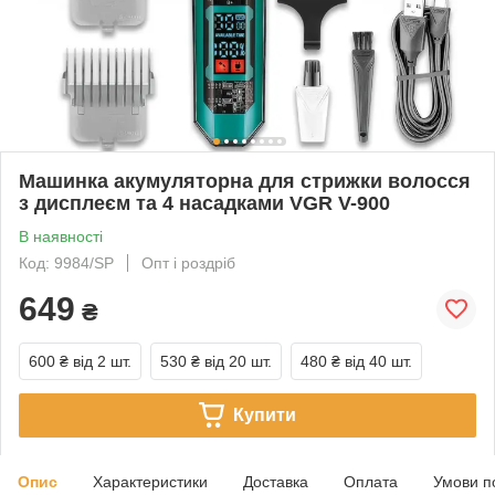
Машинка акумуляторна для стрижки волосся
з дисплеєм та 4 насадками VGR V-900
В наявності
Код: 9984/SP
Опт і роздріб
649
₴
600 ₴
від 2 шт.
530 ₴
від 20 шт.
480 ₴
від 40 шт.
Купити
Опис
Характеристики
Доставка
Оплата
Умови п