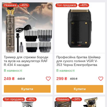
Новинка
–45%
Топ продажів
–40%
Тример для стрижки бороди
Професійна бритва Шейвер
та вусів на акумуляторі RAF
для сухого гоління VGR V-
R.434 4 насадки
353 Чорна Електробритва
портативна чоловіча
В наявності
В наявності
249
299
₴
₴
449 ₴
499 ₴
Купити
Купити
Топ продажів
–40%
Новинка
–34%