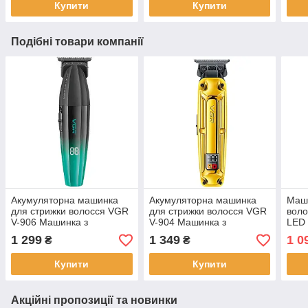
Купити
Купити
Подібні товари компанії
Акумуляторна машинка
Акумуляторна машинка
Маши
для стрижки волосся VGR
для стрижки волосся VGR
воло
V-906 Машинка з
V-904 Машинка з
LED
дисплеєм та різними
дисплеєм та різними
1 299
1 349
1 0
₴
₴
насадками
насадками
Купити
Купити
Акційні пропозиції та новинки