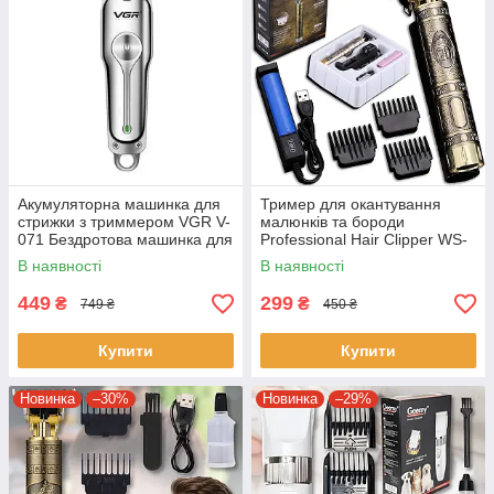
Акумуляторна машинка для
Тример для окантування
стрижки з триммером VGR V-
малюнків та бороди
071 Бездротова машинка для
Professional Hair Clipper WS-
стрижки волосся
T99 Машинка для стрижки
В наявності
В наявності
волосся
449
299
₴
₴
749 ₴
450 ₴
Купити
Купити
Новинка
–30%
Новинка
–29%