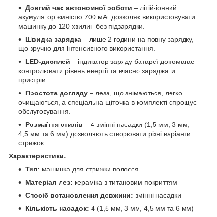
Довгий час автономної роботи
– літій-іонний
акумулятор ємністю 700 мАг дозволяє використовувати
машинку до 120 хвилин без підзарядки.
Швидка зарядка
– лише 2 години на повну зарядку,
що зручно для інтенсивного використання.
LED-дисплей
– індикатор заряду батареї допомагає
контролювати рівень енергії та вчасно заряджати
пристрій.
Простота догляду
– леза, що знімаються, легко
очищаються, а спеціальна щіточка в комплекті спрощує
обслуговування.
Розмаїття стилів
– 4 змінні насадки (1,5 мм, 3 мм,
4,5 мм та 6 мм) дозволяють створювати різні варіанти
стрижок.
Характеристики:
Тип:
машинка для стрижки волосся
Матеріал лез:
кераміка з титановим покриттям
Спосіб встановлення довжини:
змінні насадки
Кількість насадок:
4 (1,5 мм, 3 мм, 4,5 мм та 6 мм)