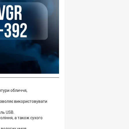
тури обличчя,
озволяє використовувати
ель USB.
оління, а також сухого
 вологих умов.