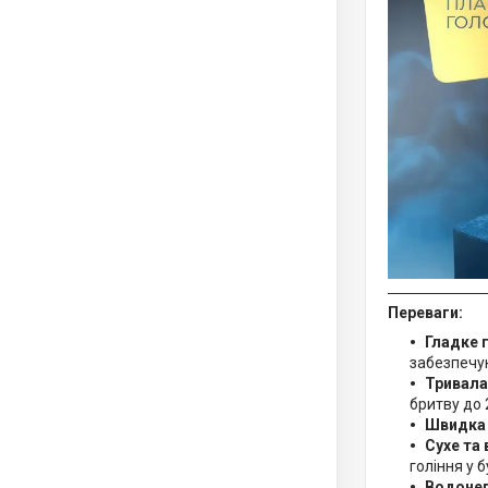
Переваги:
Гладке 
забезпечу
Тривала
бритву до 
Швидка
Сухе та
гоління у 
Водонеп