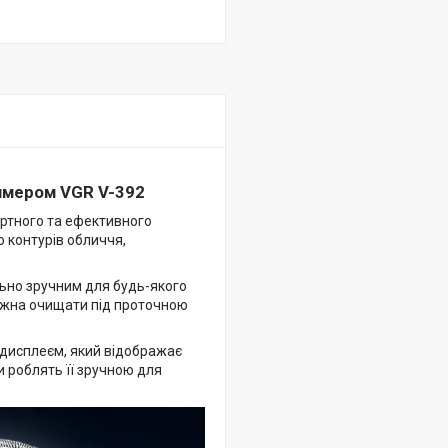
ммером VGR V-392
ртного та ефективного
 контурів обличчя,
ьно зручним для будь-якого
можна очищати під проточною
дисплеєм, який відображає
и роблять її зручною для