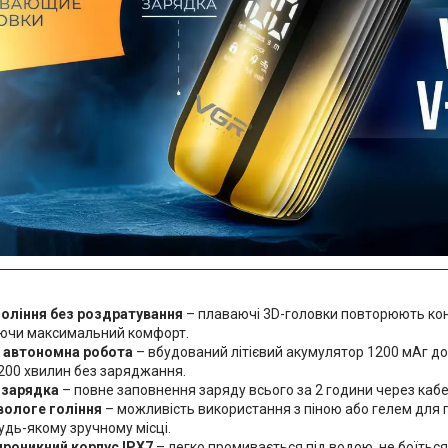
гоління без роздратування
– плаваючі 3D-головки повторюють кон
ючи максимальний комфорт.
 автономна робота
– вбудований літієвий акумулятор 1200 мАг д
200 хвилин без заряджання.
 зарядка
– повне заповнення заряду всього за 2 години через каб
 вологе гоління
– можливість використання з піною або гелем для г
будь-якому зручному місці.
роникний корпус IPX7
– легко промивається під водою, не боїться