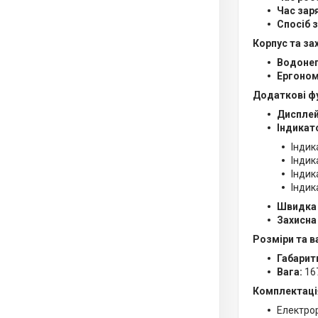
Час зар
Спосіб 
Корпус та за
Водонеп
Ергоном
Додаткові фу
Дисплей
Індикат
Індик
Індик
Індик
Індик
Швидка 
Захисна
Розміри та в
Габарит
Вага:
167
Комплектаці
Електро