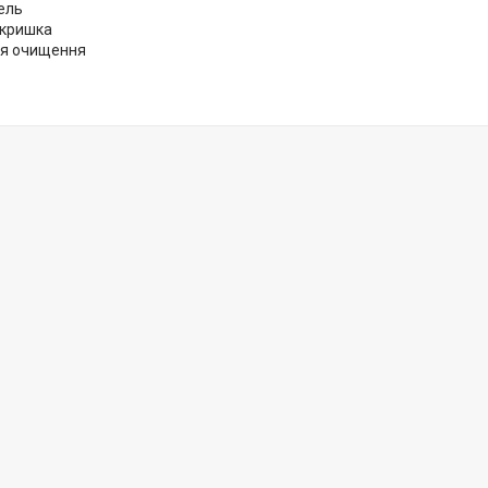
ель
 кришка
ля очищення