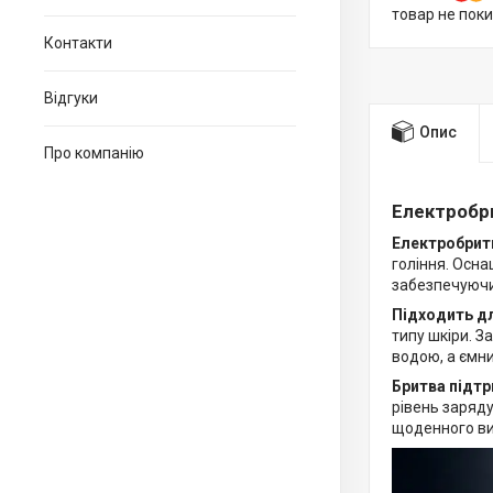
товар не пок
Контакти
Відгуки
Опис
Про компанію
Електробр
Електробрит
гоління. Осн
забезпечуючи
Підходить дл
типу шкіри. 
водою, а ємн
Бритва підт
рівень заряду
щоденного ви