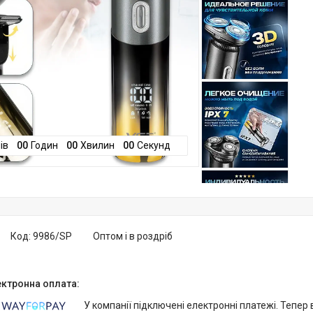
ів
0
0
Годин
0
0
Хвилин
0
0
Секунд
Код:
9986/SP
Оптом і в роздріб
У компанії підключені електронні платежі. Тепер