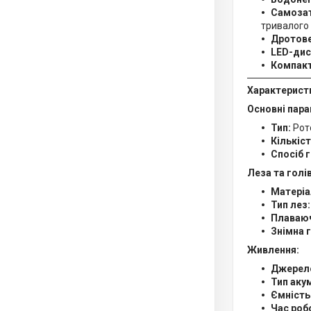
Самозат
тривалого 
Дротове
LED-дис
Компакт
Характерист
Основні пара
Тип:
Рот
Кількіст
Спосіб г
Леза та голі
Матеріа
Тип лез:
Плаваюч
Знімна 
Живлення:
Джерел
Тип аку
Ємність
Час роб