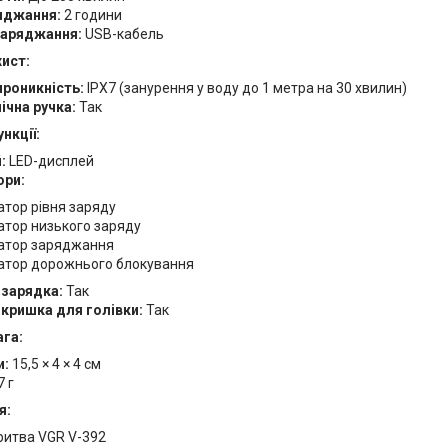
яджання:
2 години
заряджання:
USB-кабель
хист:
роникність:
IPX7 (занурення у воду до 1 метра на 30 хвилин)
ічна ручка:
Так
нкції:
:
LED-дисплей
ори:
атор рівня заряду
атор низького заряду
атор заряджання
атор дорожнього блокування
зарядка:
Так
 кришка для голівки:
Так
ага:
и:
15,5 × 4 × 4 см
 г
я:
ритва VGR V-392