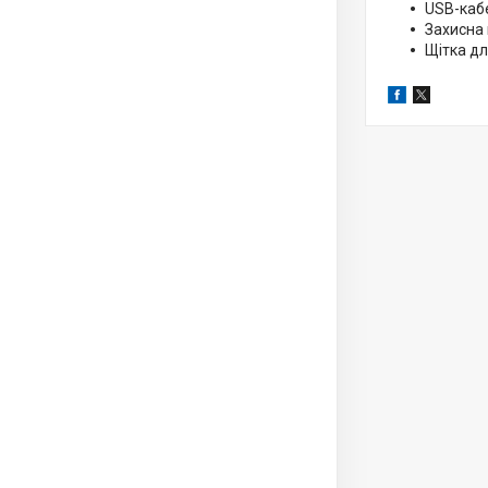
USB-каб
Захисна
Щітка д