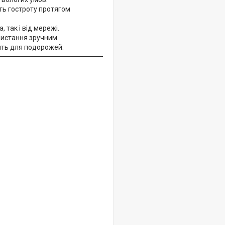
ть гостроту протягом
 так і від мережі.
ристання зручним.
дить для подорожей.