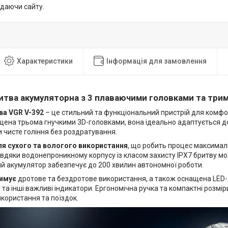
идаючи сайту.
Характеристики
Інформація для замовлення
итва акумуляторна з 3 плаваючими головками та три
ва VGR V-392
– це стильний та функціональний пристрій для комфо
ащена трьома гнучкими 3D-головками, вона ідеально адаптується до
 чисте гоління без роздратування.
я сухого та вологого використання
, що робить процес максимал
Завдяки водонепроникному корпусу із класом захисту IPX7 бритву 
ий акумулятор забезпечує до 200 хвилин автономної роботи.
римує
дротове та бездротове використання, а також оснащена LED-
 та інші важливі індикатори. Ергономічна ручка та компактні розмір
користання та поїздок.