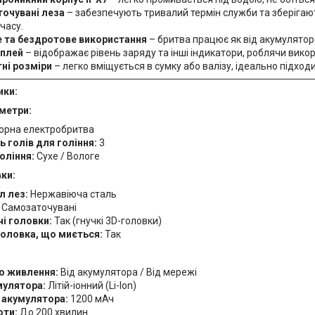
очувані леза
– забезпечують тривалий термін служби та зберігаю
часу.
 та бездротове використання
– бритва працює як від акумулятора,
плей
– відображає рівень заряду та інші індикатори, роблячи вико
ні розміри
– легко вміщується в сумку або валізу, ідеально підхо
ики:
метри:
орна електробритва
ь голів для гоління:
3
оління:
Сухе / Вологе
вки:
л лез:
Нержавіюча сталь
Самозаточувані
і головки:
Так (гнучкі 3D-головки)
головка, що миється:
Так
о живлення:
Від акумулятора / Від мережі
мулятора:
Літій-іонний (Li-Ion)
 акумулятора:
1200 мАч
оти:
До 200 хвилин