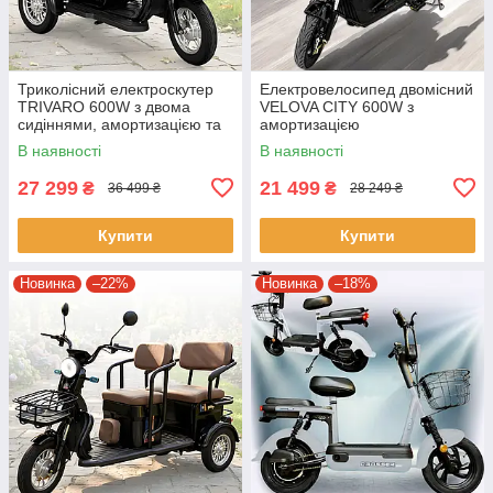
Триколісний електроскутер
Електровелосипед двомісний
TRIVARO 600W з двома
VELOVA CITY 600W з
сидіннями, амортизацією та
амортизацією
сигналізацією Чорний
В наявності
В наявності
27 299
21 499
₴
₴
36 499 ₴
28 249 ₴
Купити
Купити
Новинка
–22%
Новинка
–18%