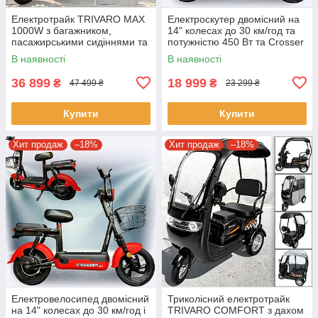
Електротрайк TRIVARO MAX
Електроскутер двомісний на
1000W з багажником,
14" колесах до 30 км/год та
пасажирськими сидіннями та
потужністю 450 Вт та Crosser
амортизацією Чорний
Mini Сірий
В наявності
В наявності
36 899
18 999
₴
₴
47 499 ₴
23 299 ₴
Купити
Купити
Хит продаж
–18%
Хит продаж
–18%
Електровелосипед двомісний
Триколісний електротрайк
на 14" колесах до 30 км/год і
TRIVARO COMFORT з дахом