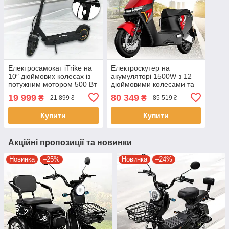
Електросамокат iTrike на
Електроскутер на
10″ дюймових колесах із
акумуляторі 1500W з 12
потужним мотором 500 Вт
дюймовими колесами та
MES 1033-1 Чорний
NFC-функцією MES 1027-
19 999
80 349
₴
₴
21 899 ₴
85 519 ₴
4 PHANTOM Червоний
Купити
Купити
Акційні пропозиції та новинки
Новинка
–25%
Новинка
–24%