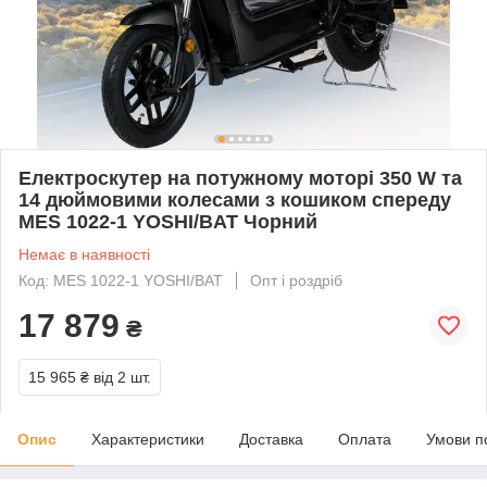
Електроскутер на потужному моторі 350 W та
14 дюймовими колесами з кошиком спереду
MES 1022-1 YOSHI/BAT Чорний
Немає в наявності
Код: MES 1022-1 YOSHI/BAT
Опт і роздріб
17 879
₴
15 965 ₴
від 2 шт.
Опис
Характеристики
Доставка
Оплата
Умови п