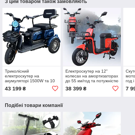
З цим товаром також замовляють
Триколісний
Електроскутер на 12"
Скут
електроскутер на
колесах на амортизаторах
мото
акумуляторі 1500W та 10
до 55 км/год та потужністю
год 
колесах CrosseTR-1 Синій
800 Вт та багажником
4939
43 199
38 399
7 9
₴
₴
Електротрайк з фарою
Crosser MAX Червоний
Подібні товари компанії