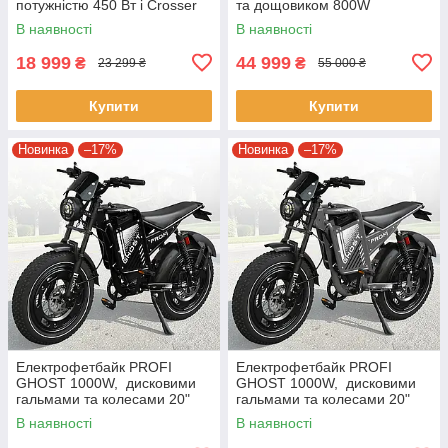
потужністю 450 Вт і Crosser
та дощовиком 800W
Mini Червоний
В наявності
В наявності
18 999
44 999
₴
₴
23 299 ₴
55 000 ₴
Купити
Купити
Новинка
–17%
Новинка
–17%
Електрофетбайк PROFI
Електрофетбайк PROFI
GHOST 1000W, дисковими
GHOST 1000W, дисковими
гальмами та колесами 20"
гальмами та колесами 20"
GS-2001 Чорний
GS-2002 Сірий
В наявності
В наявності