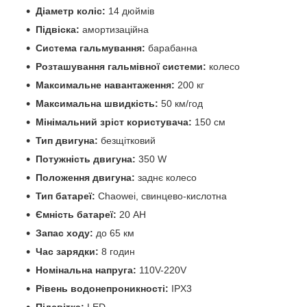
Діаметр коліс:
14 дюймів
Підвіска:
амортизаційна
Система гальмування:
барабанна
Розташування гальмівної системи:
колесо
Максимальне навантаження:
200 кг
Максимальна швидкість:
50 км/год
Мінімальний зріст користувача:
150 см
Тип двигуна:
безщітковий
Потужність двигуна:
350 W
Положення двигуна:
заднє колесо
Тип батареї:
Chaowei, свинцево-кислотна
Ємність батареї:
20 AH
Запас ходу:
до 65 км
Час зарядки:
8 годин
Номінальна напруга:
110V-220V
Рівень водонепроникності:
IPX3
Підсвітка:
LED