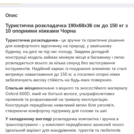
Опис
Туристична розкладачка 190x68x36 см до 150 кг з
10 опорними ніжками Чорна
Туристична розкладачка
– це зручне та практичне рішення
для комфортного відпочинку на природі, у заміському
будинку, на дачі чи під час походу. Завдяки доладній
конструкції модель займає мінімум місця в багажнику і легко
розкладається всього за кілька секунд без застосування
інструментів. Надійний каркас із поєднання алюмінію та сталі
витримує навантаження до 150 кг, а посилені опорні ніжки
забезпечують високу стійкість на будь-яких поверхнях.
Спальне місце
виконане з міцного та зносостійкого матеріалу
Oxford 600D, який не боїться вологи, ультрафіолетових
променів та розрахований на тривалу експлуатацію.
Конструкція передбачає невеликий вигин біля узголів'я,
створюючи комфортну підтримку для голови та шиї.
У складеному вигляді
розкладачка компактна і зручна в
транспортуванні – у комплекті передбачено захисний чохол.
Ідеальний варіант для мандрівників, туристів та любителів