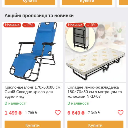
Купити
Купити
Акційні пропозиції та новинки
Новинка
–17%
Новинка
–10%
Крісло-шезлонг 178x60x80 см
Складне ліжко-розкладачка
Синій Складне крісло для
180×70×30 см з матрацом та
відпочинку
колесами NKD-07
В наявності
В наявності
1 499
6 649
₴
₴
1 799 ₴
7 349 ₴
Купити
Купити