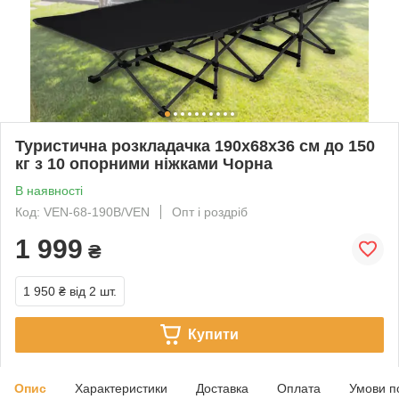
Туристична розкладачка 190x68x36 см до 150
кг з 10 опорними ніжками Чорна
В наявності
Код: VEN-68-190B/VEN
Опт і роздріб
1 999
₴
1 950 ₴
від 2 шт.
Купити
Опис
Характеристики
Доставка
Оплата
Умови п