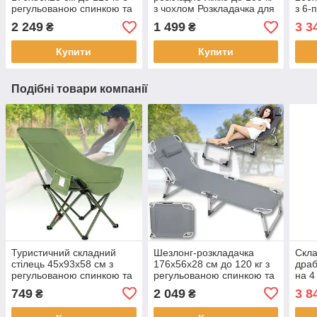
регульованою спинкою та
з чохлом Розкладачка для
з 6-
підголівником Чорна
сну 190х62 см
AND 
2 249
1 499
3 3
₴
₴
Купити
Купити
Подібні товари компанії
Туристичний складний
Шезлонг-розкладачка
Скла
стілець 45x93x58 см з
176x56x28 см до 120 кг з
драб
регульованою спинкою та
регульованою спинкою та
на 4
боковою кишенею
підголівником Сірий
JDT
749
2 049
3 8
₴
₴
Зелений До 200 кг