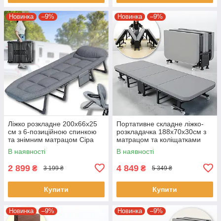
Новинка
–9%
Новинка
–9%
Ліжко розкладне 200x66x25
Портативне складне ліжко-
см з 6-позиційною спинкою
розкладачка 188х70х30см з
та знімним матрацом Сіра
матрацом та коліщатками
NKD-01
В наявності
В наявності
2 899
4 849
₴
₴
3 199 ₴
5 349 ₴
Купити
Купити
Новинка
–9%
Новинка
–9%