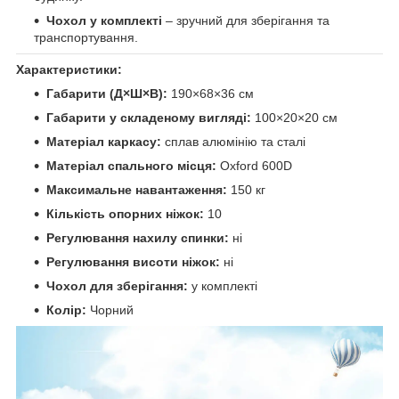
Чохол у комплекті
– зручний для зберігання та
транспортування.
Характеристики:
Габарити (Д×Ш×В):
190×68×36 см
Габарити у складеному вигляді:
100×20×20 см
Матеріал каркасу:
сплав алюмінію та сталі
Матеріал спального місця:
Oxford 600D
Максимальне навантаження:
150 кг
Кількість опорних ніжок:
10
Регулювання нахилу спинки:
ні
Регулювання висоти ніжок:
ні
Чохол для зберігання:
у комплекті
Колір:
Чорний