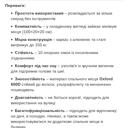
Переваги:
Простота використання
– розкладається за кілька
секунд без інструментів.
Компактність
– у складеному вигляді займає мінімум
місця (100×20×20 см).
Міцна конструкція
– каркас з алюмінію та сталі
витримує до 150 кг.
Стійкість
– 10 опорних ніжок із посиленими
з'єднаннями.
Комфорт під час сну
– узголів'я із зручним вигином
для підтримки голови та шиї.
Зносостійкість
– матеріал спального місця
Oxford
600D
стійкий до вологи, ультрафіолету та механічних
пошкоджень.
Довговічність
– не боїться корозії, підходить для
використання на вулиці.
Багатофункціональність
– підходить для відпочинку
на дачі, в походах, пікніках, а також може
використовуватися як додаткове спальне місце в
будинку.