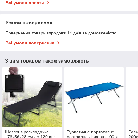
Всі умови оплати
Умови повернення
Повернення товару впродовж 14 днів за домовленістю
Всі умови повернення
З цим товаром також замовляють
Шезлонг-розкладачка
Туристичне портативне
Розк
176x56x28 см до 120 кг з
розкладне ліжко до 100 кг
200x