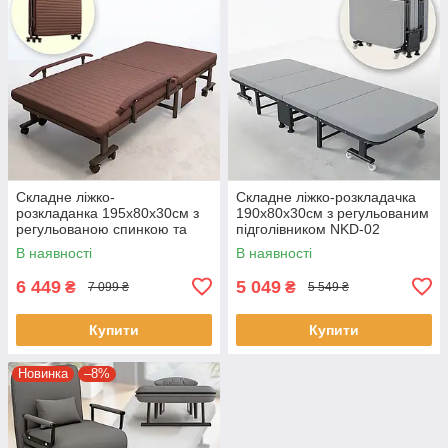
Складне ліжко-
Складне ліжко-розкладачка
розкладанка 195х80х30см з
190х80х30см з регульованим
регульованою спинкою та
підголівником NKD-02
колесами NKD-06
В наявності
В наявності
6 449
5 049
₴
₴
7 099 ₴
5 549 ₴
Купити
Купити
Новинка
–8%