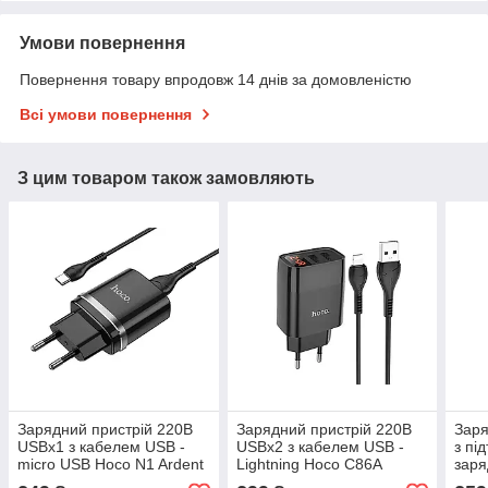
Умови повернення
Повернення товару впродовж 14 днів за домовленістю
Всі умови повернення
З цим товаром також замовляють
Зарядний пристрій 220В
Зарядний пристрій 220В
Заря
USBx1 з кабелем USB -
USBx2 з кабелем USB -
з пі
micro USB Hoco N1 Ardent
Lightning Hoco C86A
заря
Illustrious
micr