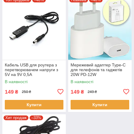
Кабель USB для роутера з
Мережевий адаптер Type-C
перетворювачем напруги з
для телефонів та гаджетів
5V на 9V 0,5А
20W PD-12W
В наявності
В наявності
149
149
₴
₴
250 ₴
249 ₴
Купити
Купити
Хит продаж
–33%