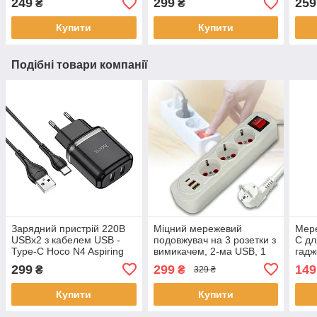
249
299
259
₴
₴
Купити
Купити
Подібні товари компанії
Зарядний пристрій 220В
Міцний мережевий
Мере
USBx2 з кабелем USB -
подовжувач на 3 розетки з
C дл
Type-C Hoco N4 Aspiring
вимикачем, 2-ма USB, 1
гадж
порт Type-C і довжиною 3
299
299
149
₴
₴
329 ₴
метри 504 Білий
Купити
Купити