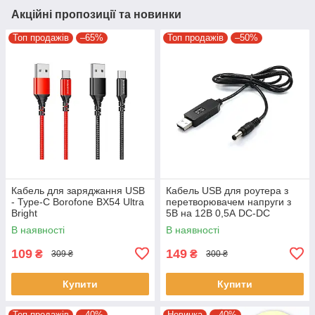
Акційні пропозиції та новинки
Топ продажів
–65%
Топ продажів
–50%
Кабель для заряджання USB
Кабель USB для роутера з
- Type-C Borofone BX54 Ultra
перетворювачем напруги з
Bright
5В на 12В 0,5А DC-DC
В наявності
В наявності
109
149
₴
₴
309 ₴
300 ₴
Купити
Купити
Топ продажів
–40%
Новинка
–40%