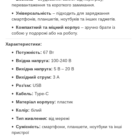
перевантаження та короткого замикання.
Універсальність
– підходить для заряджання
смартфонів, планшетів, ноутбуків та інших гаджетів.
Компактний та міцний корпус
– зручно брати із
собою у подорожі або на роботу.
Характеристики:
Потужність:
67 Вт
Вхідна напруга:
100-240 В
Вихідна напруга:
5 В – 20 В
Вихідний струм:
3 А
Роз'єм:
USB
Кабель:
Type-C
Матеріал корпусу:
пластик
Колір:
білий
Тип живлення:
від мережі
Сумісність:
смартфони, планшети, ноутбуки та інші
пристрої