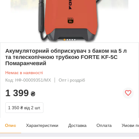
Акумуляторний обприскувач з баком на 5 л
та телескопічною трубкою FORTE KF-5C
Помаранчевий
Немає в наявності
Код: НФ-00009351/MX
Опт і роздріб
1 399
₴
1 350 ₴
від 2 шт.
Опис
Характеристики
Доставка
Оплата
Умови п