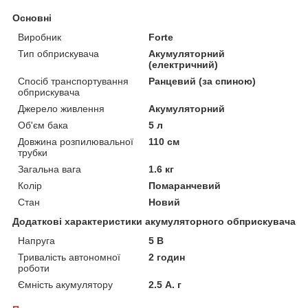
Основні
Виробник
Forte
Тип обприскувача
Акумуляторний
(електричний)
Спосіб транспортування
Ранцевий (за спиною)
обприскувача
Джерело живлення
Акумуляторний
Об'єм бака
5 л
Довжина розпилювальної
110 см
трубки
Загальна вага
1.6 кг
Колір
Помаранчевий
Стан
Новий
Додаткові характеристики акумуляторного обприскувача
Напруга
5 В
Тривалість автономної
2 годин
роботи
Ємність акумулятору
2.5 А. г