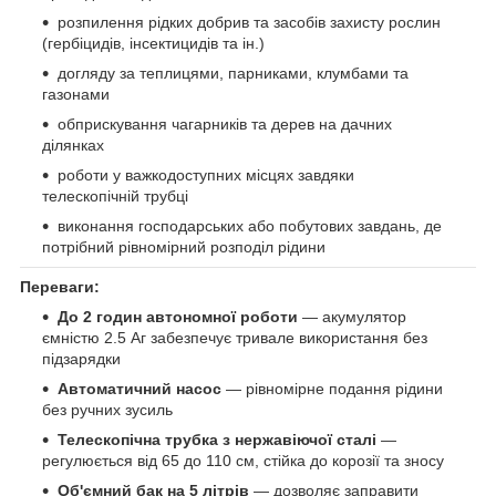
розпилення рідких добрив та засобів захисту рослин
(гербіцидів, інсектицидів та ін.)
догляду за теплицями, парниками, клумбами та
газонами
обприскування чагарників та дерев на дачних
ділянках
роботи у важкодоступних місцях завдяки
телескопічній трубці
виконання господарських або побутових завдань, де
потрібний рівномірний розподіл рідини
Переваги:
До 2 годин автономної роботи
— акумулятор
ємністю 2.5 Аг забезпечує тривале використання без
підзарядки
Автоматичний насос
— рівномірне подання рідини
без ручних зусиль
Телескопічна трубка з нержавіючої сталі
—
регулюється від 65 до 110 см, стійка до корозії та зносу
Об'ємний бак на 5 літрів
— дозволяє заправити