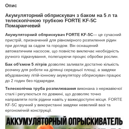
Опис
Акумуляторний обприскувач з баком на 5 л та
телескопічною трубкою FORTE KF-5C
Помаранчевий
Акумуляторний обприскувач FORTE KF-5C
— це сучасний
пристрій, призначений для рівномірного розпилення рідин
при догляді за садом та городом. Він оснащений
автоматичним насосом, що повністю виключає необхідність
ручного підкачування, полегшуючи процес обробки рослин.
Бак об'ємом 5 літрів
дозволяє заливати достатню кількість
розчину для роботи на ділянці середньої площі, а завдяки
вбудованому літій-іонному акумулятору обприскувач працює
до 2 годин без підзарядки.
Телескопічна труба розпилювання
виконана з нержавіючої
сталі і регулюється по довжині, що дозволяє точно
направляти потік рідини навіть у важкодоступні місця. FORTE
KF-5C зручний у використанні завдяки невеликій вазі та
ергономічній конструкції.