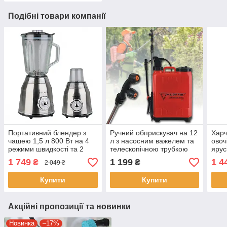
Подібні товари компанії
Портативний блендер з
Ручний обприскувач на 12
Харч
чашею 1,5 л 800 Вт на 4
л з насосним важелем та
овоч
режими швидкості та 2
телескопічною трубкою
ярус
насадки Sokany SK-186
FORTE ОГ-12
Вт D
1 749
1 199
1 4
₴
₴
2 049 ₴
Помаранчевий
рег
темп
Купити
Купити
Акційні пропозиції та новинки
Новинка
–17%