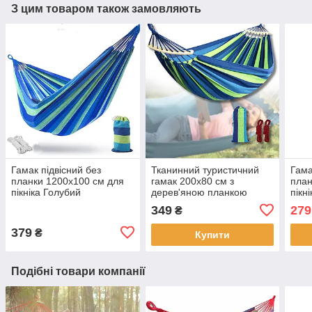
З цим товаром також замовляють
Гамак підвісний без
Тканинний туристичний
Гама
планки 1200х100 см для
гамак 200х80 см з
план
пікніка Голубий
дерев'яною планкою
пікн
Гавайський гамак
Гава
349
279
₴
Класичний тканинний
Клас
гамак
гама
379
₴
Купити
Подібні товари компанії