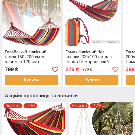
Гавайський підвісний
Гамак підвісний без
Гама
гамак 150х200 см із
планки 200х100 см для
200х
планкою 120 см і
пікніка Помаранчевий
Пома
бавовняним полотном
Гавайський гамак
гама
799
279
399
₴
₴
379 ₴
Різнобарвний
Класичний тканинний
гама
гамак
Купити
Купити
Акційні пропозиції та новинки
Новинка
–20%
Новинка
–17%