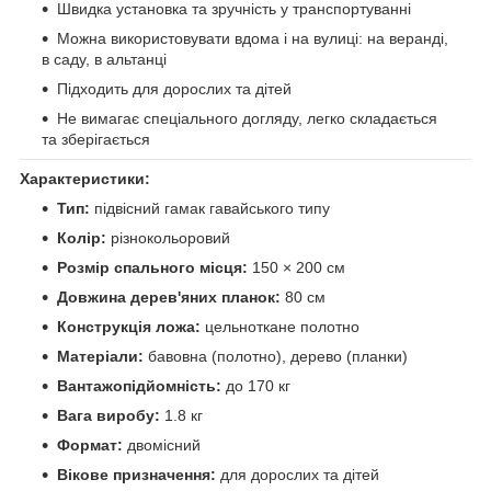
Швидка установка та зручність у транспортуванні
Можна використовувати вдома і на вулиці: на веранді,
в саду, в альтанці
Підходить для дорослих та дітей
Не вимагає спеціального догляду, легко складається
та зберігається
Характеристики:
Тип:
підвісний гамак гавайського типу
Колір:
різнокольоровий
Розмір спального місця:
150 × 200 см
Довжина дерев'яних планок:
80 см
Конструкція ложа:
цельноткане полотно
Матеріали:
бавовна (полотно), дерево (планки)
Вантажопідйомність:
до 170 кг
Вага виробу:
1.8 кг
Формат:
двомісний
Вікове призначення:
для дорослих та дітей