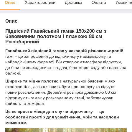
Опис
Характеристики
Доставка
Оплата
Умови п
Опис
Підвісний Гавайський гамак 150х200 см з
бавовняним полотном і планкою 80 см
Різнобарвний
Гавайський підвісний гамак у яскравій різнокольоровій
гамі –
це запрошення до відпочинку у найживішому та
найрадіснішому форматі. Він створює атмосферу відпустки,
де б ви не знаходилися: на дачі, біля моря, саду або навіть на
балконі.
Широке та міцне полотно
з натуральної бавовни м'яко
охоплює тіло, дозволяючи забути про напругу та відчути
повне розслаблення. Дерев'яні розпірки довжиною 80 см
підтримують гамак у розкладеному стані, забезпечуючи
стійкість та комфорт.
Це не просто місце для сну чи відпочинку — це
особистий простір для усамітнення, мрій та насолоди
моментом.