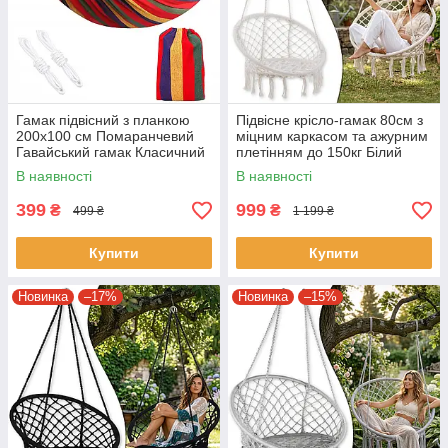
Гамак підвісний з планкою
Підвісне крісло-гамак 80см з
200х100 см Помаранчевий
міцним каркасом та ажурним
Гавайський гамак Класичний
плетінням до 150кг Білий
тканий гамак
В наявності
В наявності
399
999
₴
₴
499 ₴
1 199 ₴
Купити
Купити
Новинка
–17%
Новинка
–15%