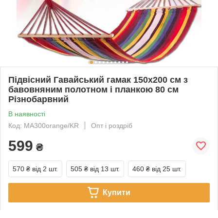
Підвісний Гавайський гамак 150х200 см з
бавовняним полотном і планкою 80 см
Різнобарвний
В наявності
Код: MA300orange/KR
Опт і роздріб
599
₴
570 ₴
від 2 шт.
505 ₴
від 13 шт.
460 ₴
від 25 шт.
Купити