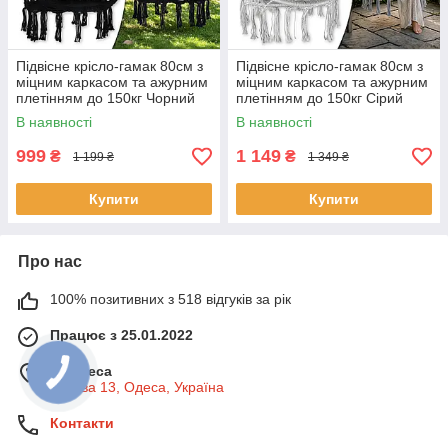
Підвісне крісло-гамак 80см з
Підвісне крісло-гамак 80см з
міцним каркасом та ажурним
міцним каркасом та ажурним
плетінням до 150кг Чорний
плетінням до 150кг Сірий
В наявності
В наявності
999
1 149
₴
₴
1 199 ₴
1 349 ₴
Купити
Купити
Про нас
100% позитивних з 518 відгуків за рік
Працює з 25.01.2022
м. Одеса
Базова 13, Одеса, Україна
Контакти