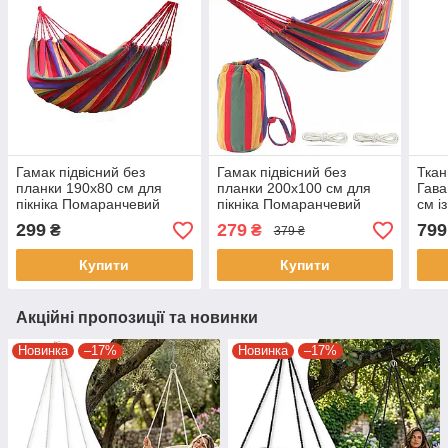
Гамак підвісний без
Гамак підвісний без
Ткан
планки 190х80 см для
планки 200х100 см для
Гава
пікніка Помаранчевий
пікніка Помаранчевий
см і
Гавайський гамак
Гавайський гамак
Син
299
279
799
₴
₴
379 ₴
Класичний тканинний
Класичний тканинний
гамак
гамак
Купити
Купити
Акційні пропозиції та новинки
Новинка
–17%
Новинка
–17%