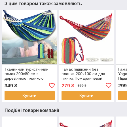
З цим товаром також замовляють
Тканинний туристичний
Гамак підвісний без
Гама
гамак 200х80 см з
планки 200х100 см для
Yoga
дерев'яною планкою
пікніка Помаранчевий
Підв
Гавайський гамак
та ф
349
279
299
₴
₴
379 ₴
Класичний тканинний
гамак
Купити
Купити
Подібні товари компанії