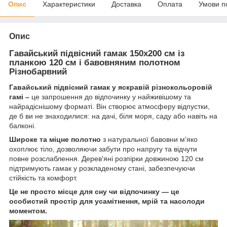
Опис
Характеристики
Доставка
Оплата
Умови п
Опис
Гавайський підвісний гамак 150х200 см із
планкою 120 см і бавовняним полотном
Різнобарвний
Гавайський підвісний гамак у яскравій різнокольоровій
гамі –
це запрошення до відпочинку у найживішому та
найрадіснішому форматі. Він створює атмосферу відпустки,
де б ви не знаходилися: на дачі, біля моря, саду або навіть на
балконі.
Широке та міцне полотно
з натуральної бавовни м'яко
охоплює тіло, дозволяючи забути про напругу та відчути
повне розслаблення. Дерев'яні розпірки довжиною 120 см
підтримують гамак у розкладеному стані, забезпечуючи
стійкість та комфорт.
Це не просто місце для сну чи відпочинку — це
особистий простір для усамітнення, мрій та насолоди
моментом.