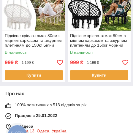
Підвісне крісло-гамак 80см з
Підвісне крісло-гамак 80см з
міцним каркасом та ажурним
міцним каркасом та ажурним
плетінням до 150кг Білий
плетінням до 150кг Чорний
В наявності
В наявності
999
999
₴
₴
1 199 ₴
1 199 ₴
Купити
Купити
Про нас
100% позитивних з 513 відгуків за рік
Працює з 25.01.2022
м. Одеса
Базова 13, Одеса, Україна