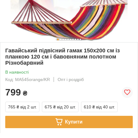
Гавайський підвісний гамак 150х200 см із
планкою 120 см і бавовняним полотном
Різнобарвний
В наявності
Код: MA545orange/KR
Опт і роздріб
799
₴
765 ₴
від 2 шт.
675 ₴
від 20 шт.
610 ₴
від 40 шт.
Купити