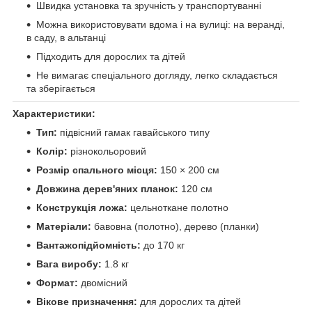
Швидка установка та зручність у транспортуванні
Можна використовувати вдома і на вулиці: на веранді,
в саду, в альтанці
Підходить для дорослих та дітей
Не вимагає спеціального догляду, легко складається
та зберігається
Характеристики:
Тип:
підвісний гамак гавайського типу
Колір:
різнокольоровий
Розмір спального місця:
150 × 200 см
Довжина дерев'яних планок:
120 см
Конструкція ложа:
цельноткане полотно
Матеріали:
бавовна (полотно), дерево (планки)
Вантажопідйомність:
до 170 кг
Вага виробу:
1.8 кг
Формат:
двомісний
Вікове призначення:
для дорослих та дітей