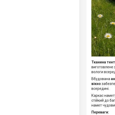
Тканина тент
виготовлене 
вологи всеред
Вбудована
ан
вікно
забезпе
всередині.
Каркас намет
стійкий до ба
намет чудови
Переваги: