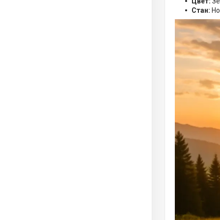
Цвет:
Зе
Стан:
Но