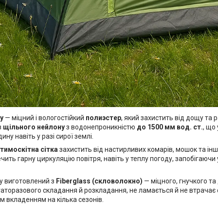
у
— міцний і вологостійкий
полиэстер
, який захистить від дощу та 
з
щільного нейлону
з водонепроникністю
до 1500 мм вод. ст.
, що
ину навіть у разі сирої землі.
тимоскітна сітка
захистить від настирливих комарів, мошок та інш
чить гарну циркуляцію повітря, навіть у теплу погоду, запобігаюч
у виготовлений з
Fiberglass (скловолокно)
— міцного, гнучкого та
гаторазового складання й розкладання, не ламається й не втрачає
м вкладенням на кілька сезонів.