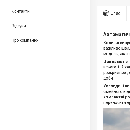
Контакти
Опис
Відгуки
Автоматичн
Про компанію
Коли ви виру
важливо швид
модель, яка п
Цей намет с
всього
1-2 х
розкриється, 
доби.
Усередині н
сімейного від
компактні ро
переносити в