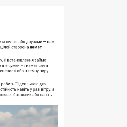
 із сім'єю або друзями — вам
 цілей створена
намет
—
, її встановлення займе
її із сумки — і намет сама
ісцевості або в темну пору
о робить її ідеальною для
тійкість навіть у разі вітру, а
рюкзак, багажник або навіть