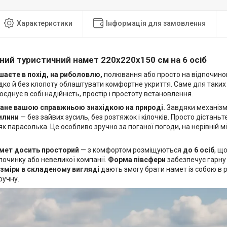
Характеристики
Інформація для замовлення
ий туристичний намет 220x220x150 см на 6 осіб
шаєте в похід, на риболовлю,
полювання або просто на відпочинок
ко й без клопоту облаштувати комфортне укриття. Саме для таких
оєднує в собі надійність, простір і простоту встановлення.
тане вашою справжньою знахідкою на природі.
Завдяки механізму
вилини
— без зайвих зусиль, без розтяжок і кілочків. Просто дістаньте 
як парасолька. Це особливо зручно за поганої погоди, на нерівній м
амет досить просторий
— з комфортом розміщуються
до 6 осіб
, щ
починку або невеликої компанії.
Форма півсфери
забезпечує гарну с
зміри в складеному вигляді
дають змогу брати намет із собою в 
ручну.