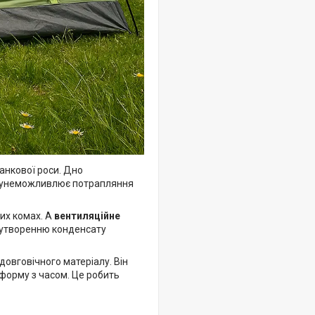
ранкової роси. Дно
 унеможливлює потрапляння
их комах. А
вентиляційне
и утворенню конденсату
 довговічного матеріалу. Він
 форму з часом. Це робить