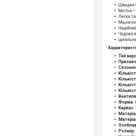
Швидке 
Містка —
Легка та
Міцна ко
Надійний
Чудова 
Ідеальна
Характерист
Тип вир
Признач
Сезонні
Кількіст
Кількіст
Кількіст
Кількіст
Вентиляц
Форма:
Каркас:
Матеріа
Матеріа
Особлив
Розмір: