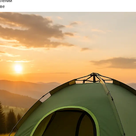
лений
ве