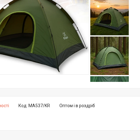
ності
Код:
MA537/KR
Оптом і в роздріб