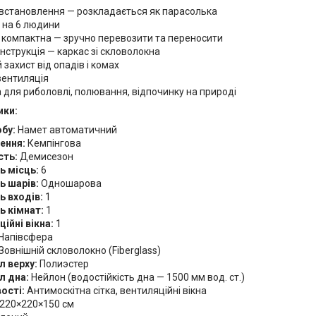
встановлення — розкладається як парасолька
 на 6 людини
 компактна — зручно перевозити та переносити
нструкція — каркас зі скловолокна
 захист від опадів і комах
вентиляція
 для риболовлі, полювання, відпочинку на природі
ики:
обу:
Намет автоматичний
ення:
Кемпінгова
сть:
Демисезон
ь місць:
6
ь шарів:
Одношарова
ь входів:
1
ь кімнат:
1
ійні вікна:
1
Напівсфера
Зовнішній скловолокно (Fiberglass)
л верху:
Полиэстер
л дна:
Нейлон (водостійкість дна — 1500 мм вод. ст.)
ості:
Антимоскітна сітка, вентиляційні вікна
220×220×150 см