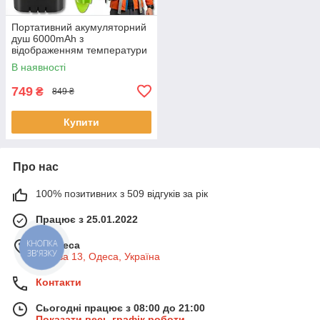
Портативний акумуляторний
душ 6000mAh з
відображенням температури
води
В наявності
749
₴
849 ₴
Купити
Про нас
100% позитивних з 509 відгуків за рік
Працює з 25.01.2022
м. Одеса
КНОПКА
ЗВ'ЯЗКУ
Базова 13, Одеса, Україна
Контакти
Сьогодні працює з 08:00 до 21:00
Показати весь графік роботи