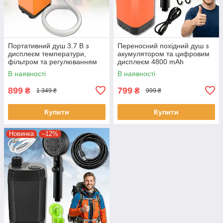
Портативний душ 3.7 В з
Переносний похідний душ з
дисплеєм температури,
акумулятором та цифровим
фільтром та регулюванням
дисплеєм 4800 mAh
напору
В наявності
В наявності
899
799
₴
₴
1 349 ₴
999 ₴
Купити
Купити
Новинка
–12%