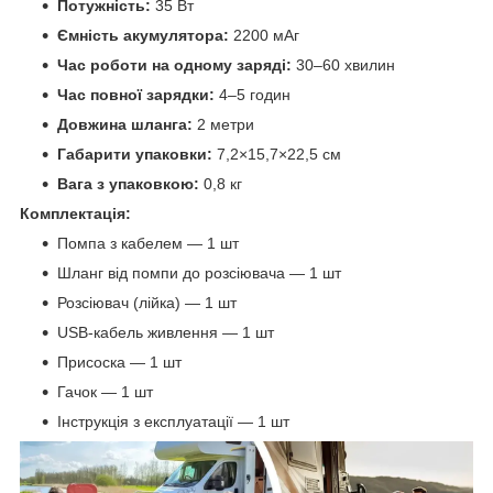
Потужність:
35 Вт
Ємність акумулятора:
2200 мАг
Час роботи на одному заряді:
30–60 хвилин
Час повної зарядки:
4–5 годин
Довжина шланга:
2 метри
Габарити упаковки:
7,2×15,7×22,5 см
Вага з упаковкою:
0,8 кг
Комплектація:
Помпа з кабелем — 1 шт
Шланг від помпи до розсіювача — 1 шт
Розсіювач (лійка) — 1 шт
USB-кабель живлення — 1 шт
Присоска — 1 шт
Гачок — 1 шт
Інструкція з експлуатації — 1 шт