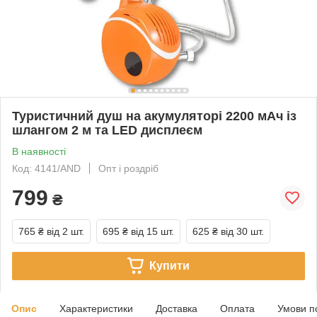
Туристичний душ на акумуляторі 2200 мАч із
шлангом 2 м та LED дисплеєм
В наявності
Код: 4141/AND
Опт і роздріб
799
₴
765 ₴
від 2 шт.
695 ₴
від 15 шт.
625 ₴
від 30 шт.
Купити
Опис
Характеристики
Доставка
Оплата
Умови п