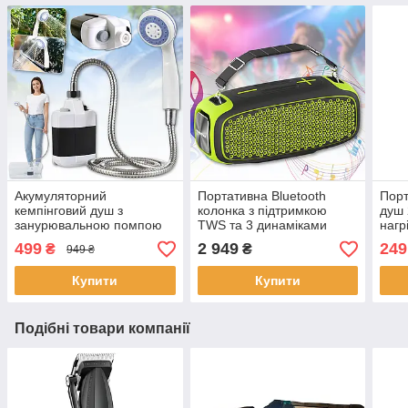
Акумуляторний
Портативна Bluetooth
Порт
кемпінговий душ з
колонка з підтримкою
душ 
занурювальною помпою
TWS та 3 динаміками
нагр
та USB-зарядкою W29
Hopestar A30
499
2 949
249
₴
₴
949 ₴
Купити
Купити
Подібні товари компанії