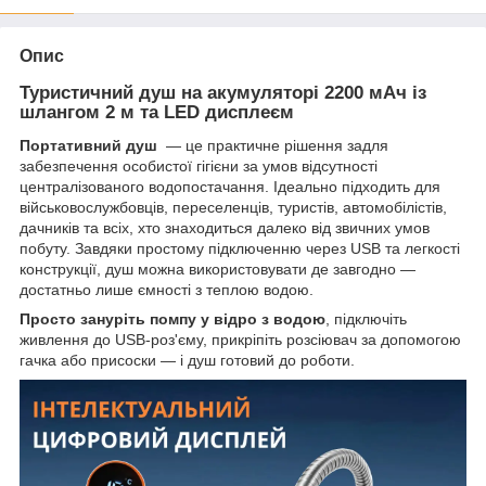
Опис
Туристичний душ на акумуляторі 2200 мАч із
шлангом 2 м та LED дисплеєм
Портативний душ
— це практичне рішення задля
забезпечення особистої гігієни за умов відсутності
централізованого водопостачання. Ідеально підходить для
військовослужбовців, переселенців, туристів, автомобілістів,
дачників та всіх, хто знаходиться далеко від звичних умов
побуту. Завдяки простому підключенню через USB та легкості
конструкції, душ можна використовувати де завгодно —
достатньо лише ємності з теплою водою.
Просто зануріть помпу у відро з водою
, підключіть
живлення до USB-роз'єму, прикріпіть розсіювач за допомогою
гачка або присоски — і душ готовий до роботи.