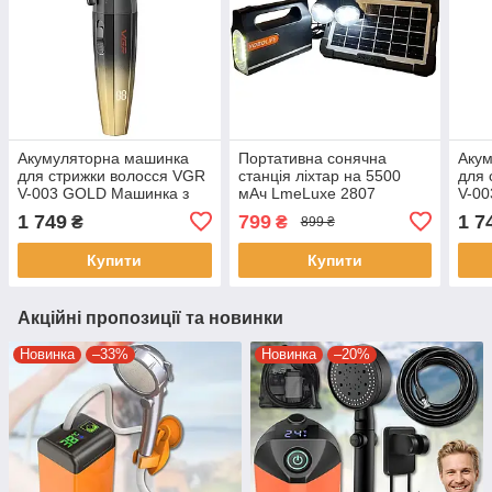
Акумуляторна машинка
Портативна сонячна
Аку
для стрижки волосся VGR
станція ліхтар на 5500
для 
V-003 GOLD Машинка з
мАч LmeLuxe 2807
V-00
LED дисплеєм та
Прожектор із сонячною
LED 
1 749
799
1 7
₴
₴
899 ₴
акумулятором 2500 мАч
панеллю та лампами
акум
Купити
Купити
Акційні пропозиції та новинки
Новинка
–33%
Новинка
–20%