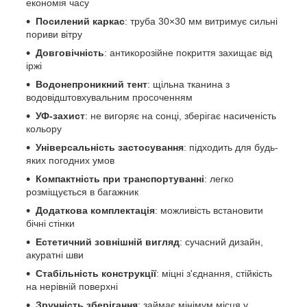
економія часу
Посилений каркас
: труба 30×30 мм витримує сильні
пориви вітру
Довговічність
: антикорозійне покриття захищає від
іржі
Водонепроникний тент
: щільна тканина з
водовідштовхувальним просоченням
УФ-захист
: не вигоряє на сонці, зберігає насиченість
кольору
Універсальність застосування
: підходить для будь-
яких погодних умов
Компактність при транспортуванні
: легко
розміщується в багажник
Додаткова комплектація
: можливість встановити
бічні стінки
Естетичний зовнішній вигляд
: сучасний дизайн,
акуратні шви
Стабільність конструкції
: міцні з'єднання, стійкість
на нерівній поверхні
Зручність зберігання
: займає мінімум місця у