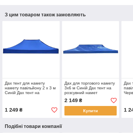
З цим товаром також замовляють
Дах тент для намету
Дах для торгового намету
Дах 
намету павільйону 2 х 3 м
3х6 м Синій Дах тент на
паві
Синій Дах тент на
розсувний намет
Черв
розсувний намет
вологозахищений
розс
2 149
₴
вологозахищений
вол
1 249
1 2
₴
Купити
Подібні товари компанії