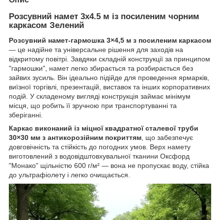
Розсувний намет 3х4.5 м із посиленим чорним
каркасом Зелений
Розсувний намет-гармошка 3×4,5 м з посиленим каркасом
— це надійне та універсальне рішення для заходів на
відкритому повітрі. Завдяки складній конструкції за принципом
"гармошки", намет легко збирається та розбирається без
зайвих зусиль. Він ідеально підійде для проведення ярмарків,
виїзної торгівлі, презентацій, виставок та інших корпоративних
подій. У складеному вигляді конструкція займає мінімум
місця, що робить її зручною при транспортуванні та
зберіганні.
Каркас виконаний із міцної квадратної сталевої труби
30×30 мм з антикорозійним покриттям
, що забезпечує
довговічність та стійкість до погодних умов. Верх намету
виготовлений з водовідштовхувальної тканини Оксфорд
"Монако" щільністю 600 г/м² — вона не пропускає воду, стійка
до ультрафіолету і легко очищається.