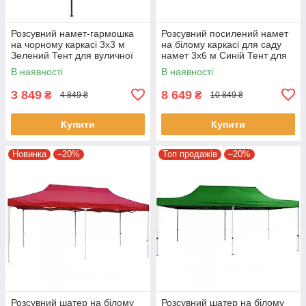
Розсувний намет-гармошка
Розсувний посилений намет
на чорному каркасі 3х3 м
на білому каркасі для саду
Зелений Тент для вуличної
намет 3х6 м Синій Тент для
торгівлі
відпочинку на природі
В наявності
В наявності
3 849
8 649
₴
₴
4 849 ₴
10 849 ₴
Купити
Купити
Новинка
–20%
Топ продажів
–20%
Розсувний шатер на білому
Розсувний шатер на білому