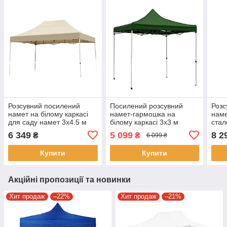
Розсувний посилений
Посилений розсувний
Розс
намет на білому каркасі
намет-гармошка на
наме
для саду намет 3х4.5 м
білому каркасі 3х3 м
стал
Бежевий Тент для
Зелений Тент для
Чер
6 349
5 099
8 2
₴
₴
6 099 ₴
відпочинку на природі
вуличної торгівлі
Купити
Купити
Акційні пропозиції та новинки
Хит продаж
–22%
Хит продаж
–21%