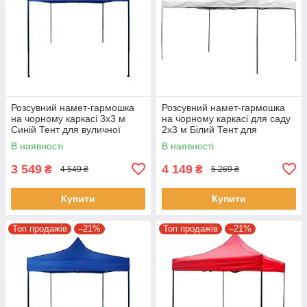
Розсувний намет-гармошка
Розсувний намет-гармошка
на чорному каркасі 3х3 м
на чорному каркасі для саду
Синій Тент для вуличної
2х3 м Білий Тент для
торгівлі
вуличної торгівлі
В наявності
В наявності
3 549
4 149
₴
₴
4 549 ₴
5 269 ₴
Купити
Купити
Топ продажів
–21%
Топ продажів
–21%