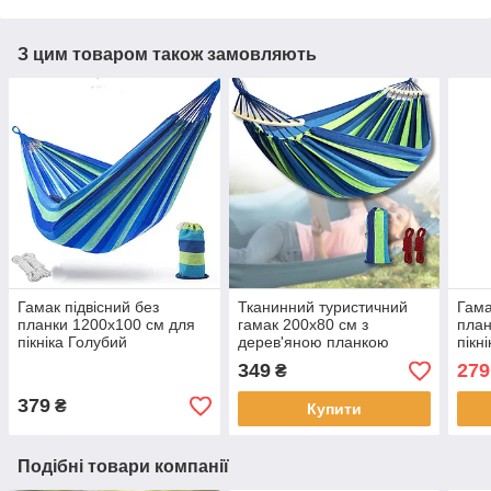
З цим товаром також замовляють
Гамак підвісний без
Тканинний туристичний
Гама
планки 1200х100 см для
гамак 200х80 см з
план
пікніка Голубий
дерев'яною планкою
пікн
Гавайський гамак
Гава
349
279
₴
Класичний тканинний
Клас
гамак
гама
379
₴
Купити
Подібні товари компанії