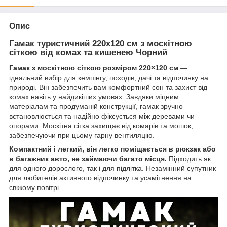
Опис
Гамак туристичний 220x120 см з москітною
сіткою від комах та кишенею Чорний
Гамак з москітною сіткою розміром 220×120 см
—
ідеальний вибір для кемпінгу, походів, дачі та відпочинку на
природі. Він забезпечить вам комфортний сон та захист від
комах навіть у найдикіших умовах. Завдяки міцним
матеріалам та продуманій конструкції, гамак зручно
встановлюється та надійно фіксується між деревами чи
опорами. Москітна сітка захищає від комарів та мошок,
забезпечуючи при цьому гарну вентиляцію.
Компактний і легкий, він легко поміщається в рюкзак або
в багажник авто, не займаючи багато місця.
Підходить як
для одного дорослого, так і для підлітка. Незамінний супутник
для любителів активного відпочинку та усамітнення на
свіжому повітрі.