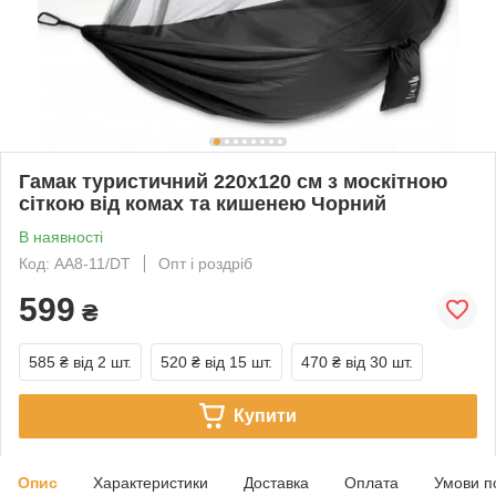
Гамак туристичний 220x120 см з москітною
сіткою від комах та кишенею Чорний
В наявності
Код: AA8-11/DT
Опт і роздріб
599
₴
585 ₴
від 2 шт.
520 ₴
від 15 шт.
470 ₴
від 30 шт.
Купити
Опис
Характеристики
Доставка
Оплата
Умови п