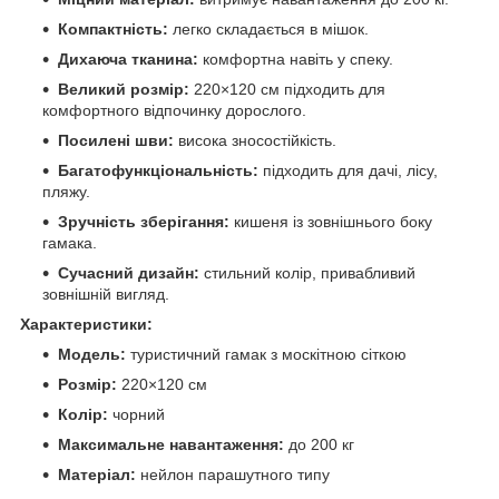
Компактність:
легко складається в мішок.
Дихаюча тканина:
комфортна навіть у спеку.
Великий розмір:
220×120 см підходить для
комфортного відпочинку дорослого.
Посилені шви:
висока зносостійкість.
Багатофункціональність:
підходить для дачі, лісу,
пляжу.
Зручність зберігання:
кишеня із зовнішнього боку
гамака.
Сучасний дизайн:
стильний колір, привабливий
зовнішній вигляд.
Характеристики:
Модель:
туристичний гамак з москітною сіткою
Розмір:
220×120 см
Колір:
чорний
Максимальне навантаження:
до 200 кг
Матеріал:
нейлон парашутного типу