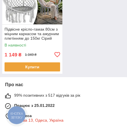
Підвісне крісло-гамак 80см з
міцним каркасом та ажурним
плетінням до 150кг Сірий
В наявності
1 149
₴
1 349 ₴
Купити
Про нас
99% позитивних з 517 відгуків за рік
Працює з 25.01.2022
м. Одеса
КНОПКА
ЗВ'ЯЗКУ
Базова 13, Одеса, Україна