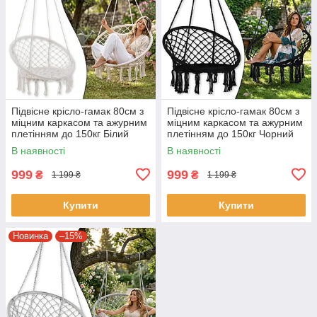
Підвісне крісло-гамак 80см з
Підвісне крісло-гамак 80см з
міцним каркасом та ажурним
міцним каркасом та ажурним
плетінням до 150кг Білий
плетінням до 150кг Чорний
В наявності
В наявності
999
999
₴
₴
1 199 ₴
1 199 ₴
Купити
Купити
Новинка
–15%