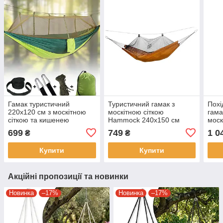
Гамак туристичний
Туристичний гамак з
Похі
220x120 см з москітною
москітною сіткою
гама
сіткою та кишенею
Hammock 240x150 см
моск
Салатовий
Коричневий Гамак для
захи
699
749
1 0
₴
₴
відпочинку із захистом від
комах
Купити
Купити
Акційні пропозиції та новинки
Новинка
–17%
Новинка
–17%