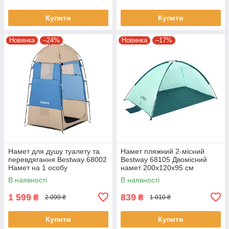
Купити
Купити
Новинка
–24%
Новинка
–17%
Намет для душу туалету та
Намет пляжний 2-місний
перевдягання Bestway 68002
Bestway 68105 Двомісний
Намет на 1 особу
намет 200x120x95 см
110х110х190 см
В наявності
В наявності
1 599
839
₴
₴
2 099 ₴
1 010 ₴
Купити
Купити