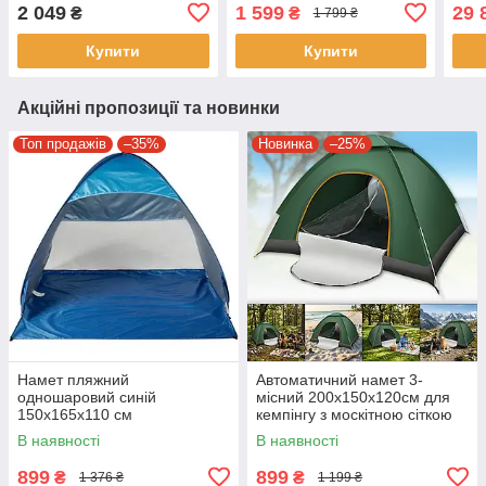
напуском Intex 28079
210х210х130 см
філь
2 049
1 599
29 
₴
₴
1 799 ₴
267
Купити
Купити
Акційні пропозиції та новинки
Топ продажів
–35%
Новинка
–25%
Намет пляжний
Автоматичний намет 3-
одношаровий синій
місний 200х150х120см для
150х165х110 см
кемпінгу з москітною сіткою
Автоматичний намет від
В наявності
В наявності
сонця
899
899
₴
₴
1 376 ₴
1 199 ₴