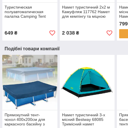
Туристическая
Намет туристичний 2x2 м
Наме
полуавтоматическая
Камуфляж 117762 Намет
місн
палатка Camping Tent
для кемпінгу та міцною
Наме
2х1м YB-3024-A Для 2
конструкцією
Зел
799
Человек
649
2 038
₴
₴
Подібні товари компанії
Прямокутний тент-
Намет туристичний 3-х
Прям
чохол 400х200см для
місний Bestway 68085
басе
каркасного басейну з
Тримісний намет
тент