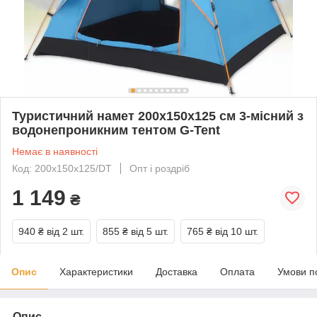
Туристичний намет 200х150х125 см 3-місний з
водонепроникним тентом G-Tent
Немає в наявності
Код: 200х150х125/DT
Опт і роздріб
1 149
₴
940 ₴
від 2 шт.
855 ₴
від 5 шт.
765 ₴
від 10 шт.
Опис
Характеристики
Доставка
Оплата
Умови п
Опис