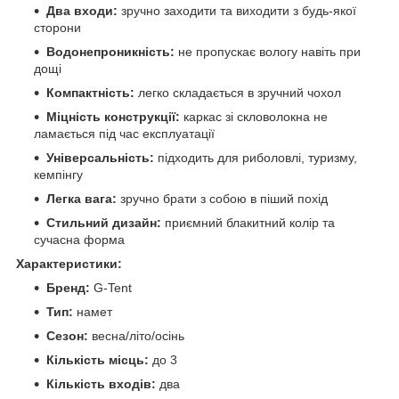
Два входи:
зручно заходити та виходити з будь-якої
сторони
Водонепроникність:
не пропускає вологу навіть при
дощі
Компактність:
легко складається в зручний чохол
Міцність конструкції:
каркас зі скловолокна не
ламається під час експлуатації
Універсальність:
підходить для риболовлі, туризму,
кемпінгу
Легка вага:
зручно брати з собою в піший похід
Стильний дизайн:
приємний блакитний колір та
сучасна форма
Характеристики:
Бренд:
G-Tent
Тип:
намет
Сезон:
весна/літо/осінь
Кількість місць:
до 3
Кількість входів:
два