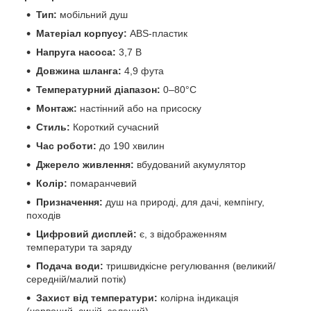
Тип:
мобільний душ
Матеріал корпусу:
ABS-пластик
Напруга насоса:
3,7 В
Довжина шланга:
4,9 фута
Температурний діапазон:
0–80°C
Монтаж:
настінний або на присоску
Стиль:
Короткий сучасний
Час роботи:
до 190 хвилин
Джерело живлення:
вбудований акумулятор
Колір:
помаранчевий
Призначення:
душ на природі, для дачі, кемпінгу,
походів
Цифровий дисплей:
є, з відображенням
температури та заряду
Подача води:
тришвидкісне регулювання (великий/
середній/малий потік)
Захист від температури:
колірна індикація
(червоний, синій, зелений)