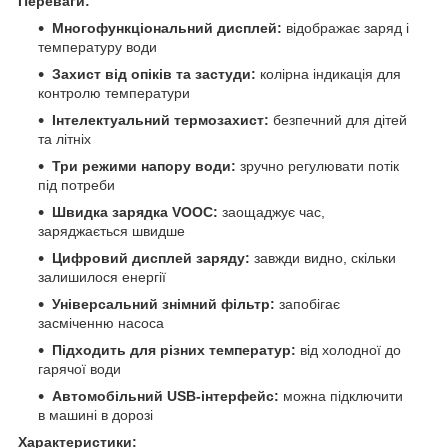
Переваги:
Многофункціональний дисплей:
відображає заряд і
температуру води
Захист від опіків та застуди:
колірна індикація для
контролю температури
Інтелектуальний термозахист:
безпечний для дітей
та літніх
Три режими напору води:
зручно регулювати потік
під потреби
Швидка зарядка VOOC:
заощаджує час,
заряджається швидше
Цифровий дисплей заряду:
завжди видно, скільки
залишилося енергії
Універсальний знімний фільтр:
запобігає
засміченню насоса
Підходить для різних температур:
від холодної до
гарячої води
Автомобільний USB-інтерфейс:
можна підключити
в машині в дорозі
Характеристики: