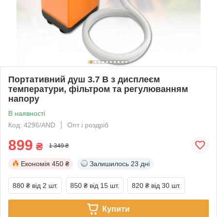
Портативний душ 3.7 В з дисплеєм
температури, фільтром та регулюванням
напору
В наявності
Код: 4296/AND
Опт і роздріб
899
₴
1 349 ₴
Економія
450 ₴
Залишилось
23 дні
880 ₴
від 2 шт.
850 ₴
від 15 шт.
820 ₴
від 30 шт.
Купити