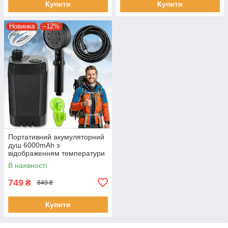
Купити
Купити
Новинка
–12%
Портативний акумуляторний
душ 6000mAh з
відображенням температури
води
В наявності
749
₴
849 ₴
Купити