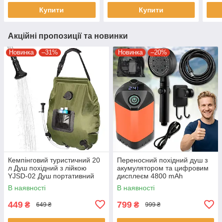
Купити
Купити
Акційні пропозиції та новинки
Новинка
–31%
Новинка
–20%
Кемпінговий туристичний 20
Переносний похідний душ з
л Душ похідний з лійкою
акумулятором та цифровим
YJSD-02 Душ портативний
дисплеєм 4800 mAh
переносний сонячний
В наявності
В наявності
449
799
₴
₴
649 ₴
999 ₴