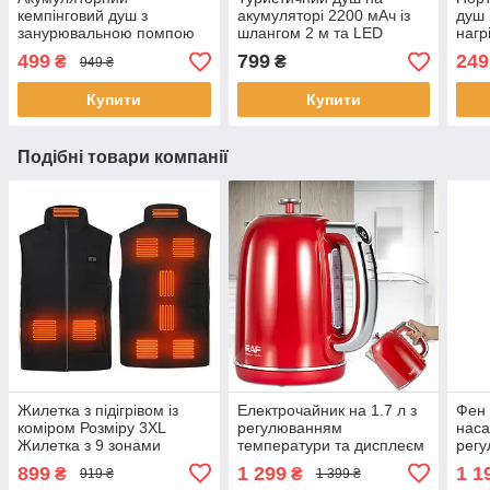
кемпінговий душ з
акумуляторі 2200 мАч із
душ 
занурювальною помпою
шлангом 2 м та LED
нагр
та USB-зарядкою W29
дисплеєм
499
799
249
₴
₴
949 ₴
Купити
Купити
Подібні товари компанії
Жилетка з підігрівом із
Електрочайник на 1.7 л з
Фен 
коміром Розміру 3XL
регулюванням
наса
Жилетка з 9 зонами
температури та дисплеєм
рег
обігріву та 3 режимами
RAF R.7603R 2200Вт
темп
899
1 299
1 1
₴
₴
919 ₴
1 399 ₴
регулювання температури
DYS 