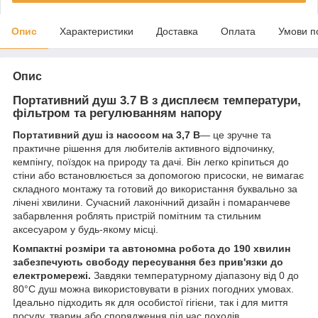
Опис
Характеристики
Доставка
Оплата
Умови п
Опис
Портативний душ 3.7 В з дисплеєм температури,
фільтром та регулюванням напору
Портативний душ із насосом на 3,7 В
— це зручне та
практичне рішення для любителів активного відпочинку,
кемпінгу, поїздок на природу та дачі. Він легко кріпиться до
стіни або встановлюється за допомогою присоски, не вимагає
складного монтажу та готовий до використання буквально за
лічені хвилини. Сучасний лаконічний дизайн і помаранчеве
забарвлення роблять пристрій помітним та стильним
аксесуаром у будь-якому місці.
Компактні розміри та автономна робота до 190 хвилин
забезпечують свободу пересування без прив'язки до
електромережі.
Завдяки температурному діапазону від 0 до
80°C душ можна використовувати в різних погодних умовах.
Ідеально підходить як для особистої гігієни, так і для миття
посуду, тварин або спорядження під час походів.