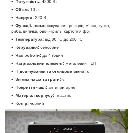
Потужність:
4200 Вт
Об'єм:
10 л
Напруга:
220 В
Функції:
розморожування, розігрів, м'ясо, курка,
риба, випічка, овочі-гриль, картопля фрі
Температура:
від 80 °C до 200 °C
Керування:
сенсорне
Час роботи:
до 4 годин
Нагрівальний елемент:
металевий ТЕН
Підсвічування та оглядове вікно:
є
Знімна чаша та грати:
є
Покриття чаші:
антипригарне
Матеріал корпусу:
пластик
Колір:
чорний