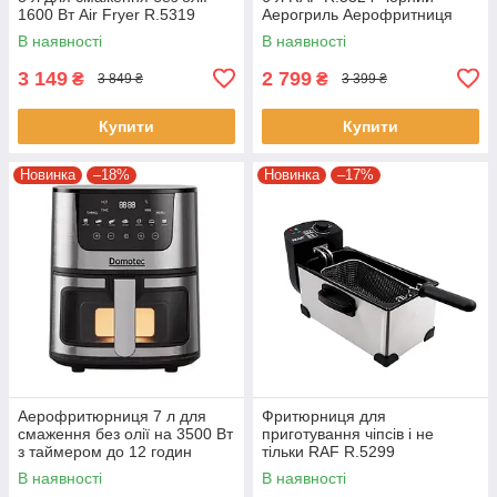
1600 Вт Air Fryer R.5319
Аерогриль Аерофритниця
Повітряна фритюрниця
потужністю 1500 Вт
В наявності
В наявності
3 149
2 799
₴
₴
3 849 ₴
3 399 ₴
Купити
Купити
Новинка
–18%
Новинка
–17%
Аерофритюрниця 7 л для
Фритюрниця для
смаження без олії на 3500 Вт
приготування чіпсів і не
з таймером до 12 годин
тільки RAF R.5299
DOMOTEC MS-3221
Електрична фритюрниця в
В наявності
В наявності
олії