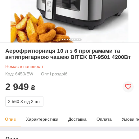
Аерофритюрниця 10 л з 6 програмами та
антипригарною чашею BITEK BT-9501 4200Вт
Немає в наявності
Код: 6450/EW
Опт і роздріб
2 949
₴
2 560 ₴
від 2 шт.
Опис
Характеристики
Доставка
Оплата
Умови п
Опис