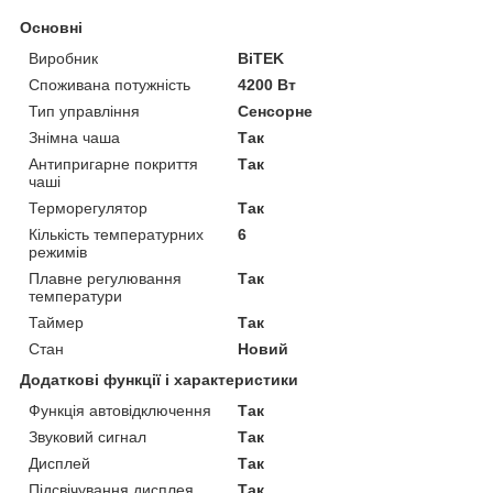
Основні
Виробник
BiTEK
Споживана потужність
4200 Вт
Тип управління
Сенсорне
Знімна чаша
Так
Антипригарне покриття
Так
чаші
Терморегулятор
Так
Кількість температурних
6
режимів
Плавне регулювання
Так
температури
Таймер
Так
Стан
Новий
Додаткові функції і характеристики
Функція автовідключення
Так
Звуковий сигнал
Так
Дисплей
Так
Підсвічування дисплея
Так