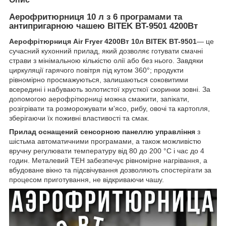
Аерофритюрниця 10 л з 6 програмами та
антипригарною чашею BITEK BT-9501 4200Вт
Аерофрітюрниця Air Fryer 4200Вт 10л BITEK BT-9501
— це
сучасний кухонний прилад, який дозволяє готувати смачні
страви з мінімальною кількістю олії або без нього. Завдяки
циркуляції гарячого повітря під кутом 360°; продукти
рівномірно просмажуються, залишаються соковитими
всередині і набувають золотистої хрусткої скоринки зовні. За
допомогою аерофрітюрниці можна смажити, запікати,
розігрівати та розморожувати м'ясо, рибу, овочі та картопля,
зберігаючи їх поживні властивості та смак.
Прилад оснащений сенсорною панеллю управління
з
шістьма автоматичними програмами, а також можливістю
вручну регулювати температуру від 80 до 200 °C і час до 4
годин. Металевий ТЕН забезпечує рівномірне нагрівання, а
вбудоване вікно та підсвічування дозволяють спостерігати за
процесом приготування, не відкриваючи чашу.