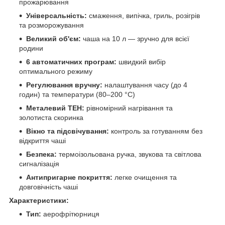
прожарювання
Універсальність:
смаження, випічка, гриль, розігрів
та розморожування
Великий об'єм:
чаша на 10 л — зручно для всієї
родини
6 автоматичних програм:
швидкий вибір
оптимального режиму
Регулювання вручну:
налаштування часу (до 4
годин) та температури (80–200 °C)
Металевий ТЕН:
рівномірний нагрівання та
золотиста скоринка
Вікно та підсвічування:
контроль за готуванням без
відкриття чаші
Безпека:
термоізольована ручка, звукова та світлова
сигналізація
Антипригарне покриття:
легке очищення та
довговічність чаші
Характеристики:
Тип:
аерофрітюрниця