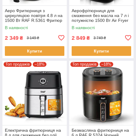
Аеро Фритюрниця з
Аерофрітюрниця для
циркуляцією повітря 4.8 л на
смаження без масла на 7 л і
1500 Вт RAF R.5361 Фритюр
потужністю 1500 Вт Air Fryer
для дому
RAF R.5354
В наявності
В наявності
Аерофритюрниця для дому
2 349
2 849
₴
₴
3 149 ₴
3 749 ₴
Купити
Купити
Топ продажів
–18%
Топ продажів
–18%
Електрична фритюрниця на
Безмасляна фритюрниця на
8 л для смаження без олії
6 л RAF R.5324 Чорний