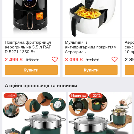
Повітряна фритюрниця
Мультипіч з
Аеро
аерогриль на 5.5 л RAF
антипригарним покриттям
сенс
R.5271 1350 Вт
Аерогриль
10 
Безмасляна фритюрниця
Аерофритюрниця 4,8 л
приг
2 499
3 099
2 8
₴
₴
2 999 ₴
3 719 ₴
538
Купити
Купити
Акційні пропозиції та новинки
–58%
Новинка
–33%