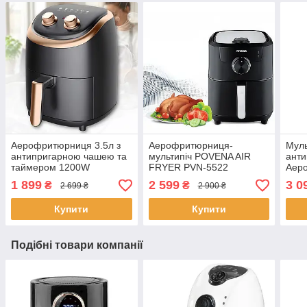
Аерофритюрниця 3.5л з
Аерофритюрниця-
Муль
антипригарною чашею та
мультипіч POVENA AIR
анти
таймером 1200W
FRYER PVN-5522
Аеро
Безмасляна
Аер
1 899
2 599
3 0
₴
₴
2 699 ₴
2 900 ₴
Аерофритюрниця
Купити
Купити
Подібні товари компанії