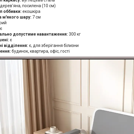
л каркасу:
вуглецева сталь
дерев'яна, посилена (10 см)
л оббивки:
екошкіра
 м'якого шару:
7 см
рий
є
льно допустиме навантаження:
300 кг
шені:
є
і відділення:
є, для зберігання білизни
ення:
будинок, квартира, офіс, гості