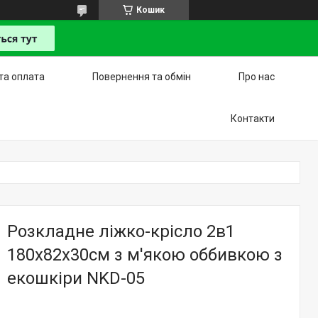
Кошик
та оплата
Повернення та обмін
Про нас
Контакти
Розкладне ліжко-крісло 2в1
180х82х30см з м'якою оббивкою з
екошкіри NKD-05