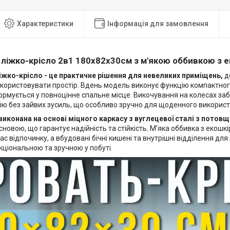
Характеристики
Інформація для замовлення
ліжко-крісло 2в1 180х82х30см з м'якою оббивкою з 
жко-крісло - це практичне рішення для невеликих приміщень,
д
користовувати простір. Вдень модель виконує функцію компактного
рмується у повноцінне спальне місце. Викочування на колесах заб
ю без зайвих зусиль, що особливо зручно для щоденного використ
виконана на основі міцного каркасу з вуглецевої сталі з пото
новою, що гарантує надійність та стійкість. М'яка оббивка з екош
ас відпочинку, а вбудовані бічні кишені та внутрішні відділення дл
ціональною та зручною у побуті.