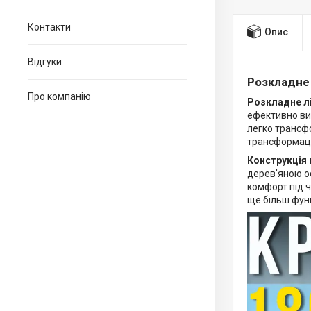
Контакти
Опис
Відгуки
Розкладне 
Про компанію
Розкладне лі
ефективно ви
легко трансфо
трансформаці
Конструкція 
дерев'яною ос
комфорт під ч
ще більш функ