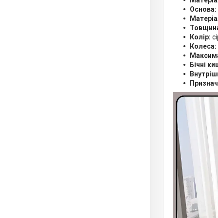
Матеріа
Основа:
Матеріа
Товщина
Колір:
сі
Колеса:
Максима
Бічні ки
Внутрішн
Признач