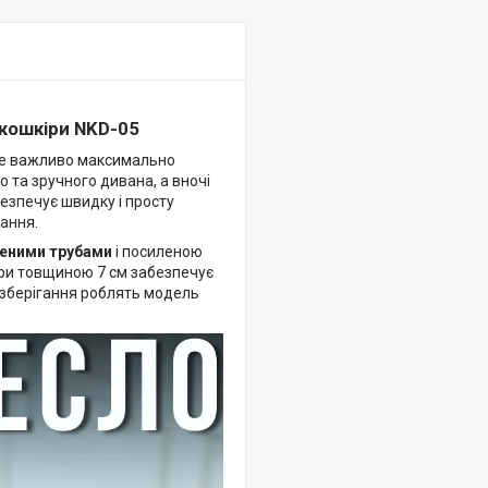
екошкіри NKD-05
е важливо максимально
 та зручного дивана, а вночі
езпечує швидку і просту
ання.
вщеними трубами
і посиленою
кіри товщиною 7 см забезпечує
я зберігання роблять модель