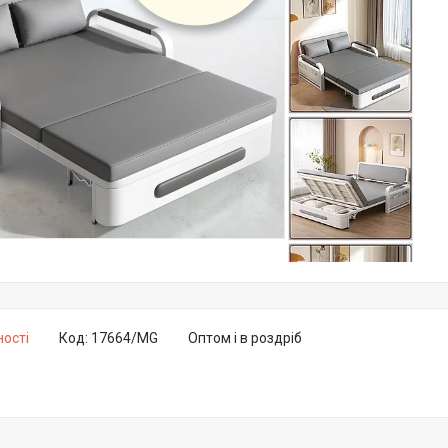
ності
Код:
17664/MG
Оптом і в роздріб