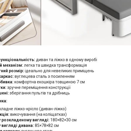
ункціональність:
диван та ліжко в одному виробі
й механізм:
легка та швидка трансформація
ний розмір:
ідеально для невеликих приміщень
каркас:
вуглецева сталь з посиленням
ббивка:
комфортна екошкіра товщиною 7 см
ки:
зручне переміщення конструкції
шені:
зберігання пультів та дрібниць
ика:
ладне ліжко-крісло (диван-ліжко)
кція:
викочування (на коліщатках)
у розкладеному вигляді:
180×82×30 см
 вигляді дивана:
85×78×82 см