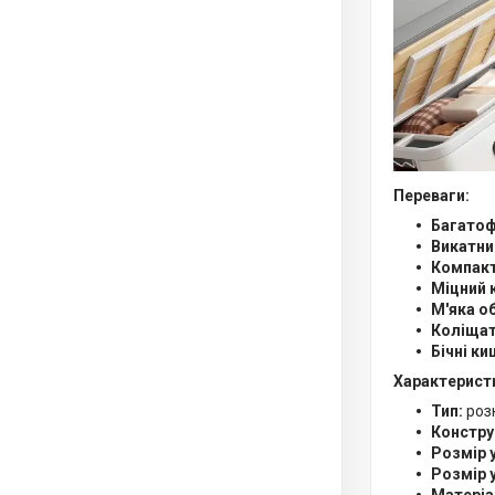
Переваги:
Багатоф
Викатни
Компакт
Міцний 
М'яка о
Коліщат
Бічні ки
Характерист
Тип:
розк
Констру
Розмір 
Розмір у