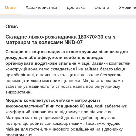
Опис
Характеристики
Доставка
Оплата
Умови п
Опис
Складне ліжко-розкладачка 180×70×30 см з
матрацом та колесами NKD-07
Складне ліжко-розкладачка стане зручним рішенням для
дому, дачі або офісу, коли необхідно швидко
організувати додаткове спальне місце.
Завдяки компактній
конструкції вона легко складається і не займає багато місця
при зберіганні, а наявність коліщаток дозволяє без зусиль
переміщати ліжко між приміщеннями. Міцна сталева рама
забезпечує надійність та стійкість навіть при регулярному
використанні.
Модель комплектується м'яким матрацом із
високоеластичної піни товщиною 60 мм,
який забезпечує
комфортний відпочинок та підтримує тіло під час сну.
Матеріал матраца приємний до тіла і добре пропускає
повітря, що робить сон комфортнішим. Таке ліжко чудово
підійде для гостей, тимчасового розміщення чи відпочинку
протягом дня.