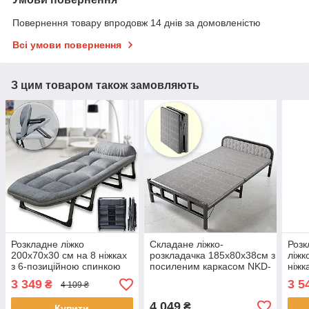
Повернення товару впродовж 14 днів за домовленістю
Всі умови повернення
З цим товаром також замовляють
Розкладне ліжко
Складане ліжко-
Розк
200x70x30 см на 8 ніжках
розкладачка 185х80х38см з
ліжк
з 6-позиційною спинкою
посиленим каркасом NKD-
ніжк
AND 193-64 Сіра
04
кише
3 349
3 5
₴
4 109 ₴
4 049
₴
Купити