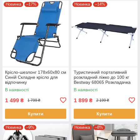
Новинка
–17%
Новинка
–14%
Крісло-шезлонг 178x60x80 см
Туристичний портативний
Синій Складне крісло для
розкладний ліжко до 100 кг
відпочинку
Bestway 68065 Розкладачка
для сну 190х64 см
В наявності
В наявності
1 499
1 899
₴
₴
1 799 ₴
2 199 ₴
Купити
Купити
Новинка
–9%
Новинка
–8%