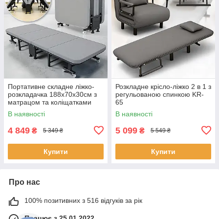
Портативне складне ліжко-
Розкладне крісло-ліжко 2 в 1 з
розкладачка 188х70х30см з
регульованою спинкою KR-
матрацом та коліщатками
65
NKD-01
В наявності
В наявності
4 849
5 099
₴
₴
5 349 ₴
5 549 ₴
Купити
Купити
Про нас
100% позитивних з 516 відгуків за рік
Працює з 25.01.2022