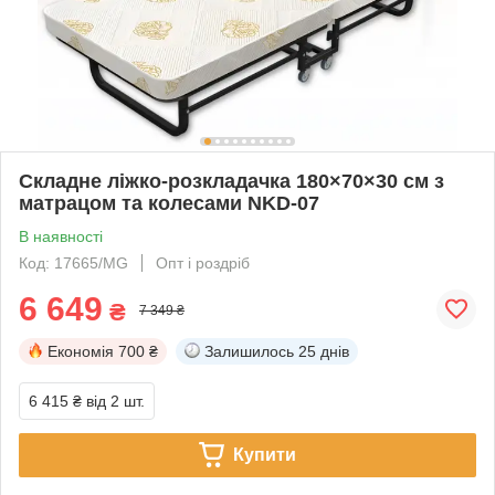
Складне ліжко-розкладачка 180×70×30 см з
матрацом та колесами NKD-07
В наявності
Код: 17665/MG
Опт і роздріб
6 649
₴
7 349 ₴
Економія
700 ₴
Залишилось
25 днів
6 415 ₴
від 2 шт.
Купити