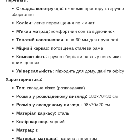
Складна конструкція:
економія простору та зручне
зберігання
Коліси:
легке переміщення по кімнаті
М'який матрац:
комфортний сон та відпочинок
Товстий наповнювач:
піна 60 мм для пружності
Міцний каркас:
потовщена сталева рама
Компактність:
зручно зберігати навіть у невеликих
приміщеннях
Універсальність:
підходить для дому, дачі та офісу
Характеристика:
Тип:
складне ліжко (розкладачка)
Розмір у розкладеному вигляді:
180×70×30 см
Розмір у складеному вигляді:
98×70×20 см
Матеріал каркасу:
сталь
Колір каркасу:
чорний
Матрац:
є
Матеріал матраца:
тканина з принтом