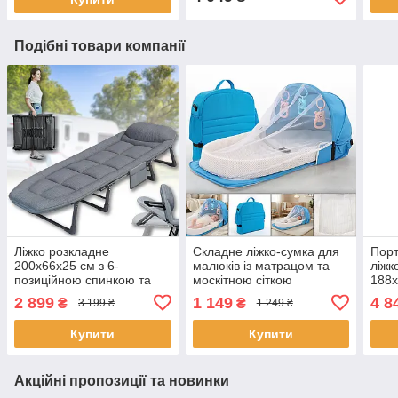
Подібні товари компанії
Ліжко розкладне
Складне ліжко-сумка для
Порт
200x66x25 см з 6-
малюків із матрацом та
ліжк
позиційною спинкою та
москітною сіткою
188х
знімним матрацом Сіра
95х45х40см SDM-03
та к
2 899
1 149
4 8
₴
₴
3 199 ₴
1 249 ₴
Блакитний
Купити
Купити
Акційні пропозиції та новинки