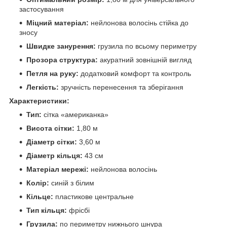
застосування
Міцний матеріал:
нейлонова волосінь стійка до
зносу
Швидке занурення:
грузила по всьому периметру
Прозора структура:
акуратний зовнішній вигляд
Петля на руку:
додатковий комфорт та контроль
Легкість:
зручність перенесення та зберігання
Характеристики:
Тип:
сітка «американка»
Висота сітки:
1,80 м
Діаметр
сітки:
3,60 м
Діаметр кільця:
43 см
Матеріал мережі:
нейлонова волосінь
Колір:
синій з білим
Кільце:
пластикове центральне
Тип кільця:
фрісбі
Грузила:
по периметру нижнього шнура