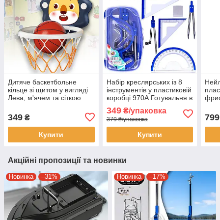
Дитяче баскетбольне
Набір креслярських із 8
Нейл
кільце зі щитом у вигляді
інструментів у пластиковій
плас
Лева, м'ячем та сіткою
коробці 970А Готувальня в
фрис
1 упаковці 2 штуки
349
₴/упаковка
349
799
₴
379 ₴/упаковка
Купити
Купити
Акційні пропозиції та новинки
Новинка
–31%
Новинка
–17%