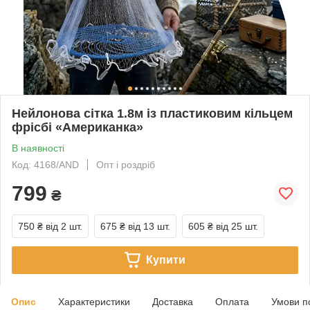
Нейлонова сітка 1.8м із пластиковим кільцем
фрісбі «Американка»
В наявності
Код: 4168/AND
Опт і роздріб
799
₴
750 ₴
від 2 шт.
675 ₴
від 13 шт.
605 ₴
від 25 шт.
Купити
Опис
Характеристики
Доставка
Оплата
Умови п