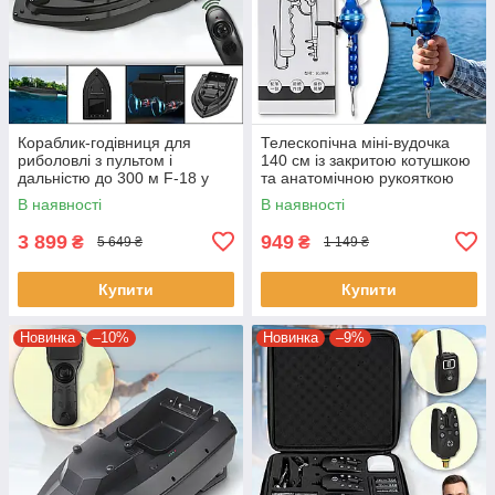
Кораблик-годівниця для
Телескопічна міні-вудочка
риболовлі з пультом і
140 см із закритою котушкою
дальністю до 300 м F-18 у
та анатомічною рукояткою
сумці
В наявності
В наявності
3 899
949
₴
₴
5 649 ₴
1 149 ₴
Купити
Купити
Новинка
–10%
Новинка
–9%