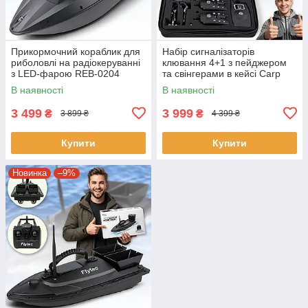
Прикормочний кораблик для
Набір сигналізаторів
риболовлі на радіокеруванні
клювання 4+1 з пейджером
з LED-фарою REB-0204
та свінгерами в кейсі Carp
Line TLI-07
В наявності
В наявності
3 499
3 999
₴
₴
3 899 ₴
4 399 ₴
Купити
Купити
Новинка
–9%