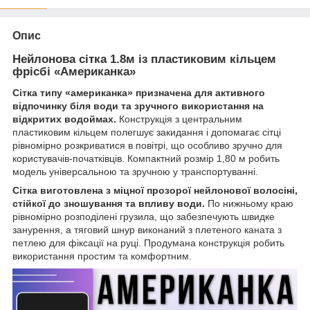
Опис
Нейлонова сітка 1.8м із пластиковим кільцем
фрісбі «Американка»
Сітка типу «американка» призначена для активного
відпочинку біля води та зручного використання на
відкритих водоймах.
Конструкція з центральним
пластиковим кільцем полегшує закидання і допомагає сітці
рівномірно розкриватися в повітрі, що особливо зручно для
користувачів-початківців. Компактний розмір 1,80 м робить
модель універсальною та зручною у транспортуванні.
Сітка виготовлена ​​з міцної прозорої нейлонової волосіні,
стійкої до зношування та впливу води.
По нижньому краю
рівномірно розподілені грузила, що забезпечують швидке
занурення, а тяговий шнур виконаний з плетеного каната з
петлею для фіксації на руці. Продумана конструкція робить
використання простим та комфортним.