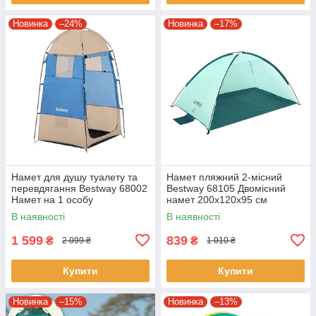
Новинка
–24%
Новинка
–17%
Намет для душу туалету та
Намет пляжний 2-місний
перевдягання Bestway 68002
Bestway 68105 Двомісний
Намет на 1 особу
намет 200x120x95 см
110х110х190 см
В наявності
В наявності
1 599
839
₴
₴
2 099 ₴
1 010 ₴
Купити
Купити
Новинка
–15%
Новинка
–13%