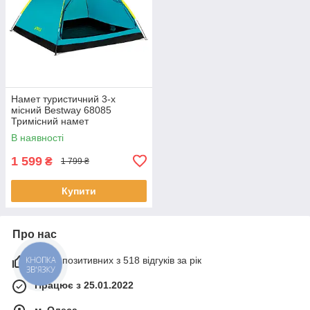
Намет туристичний 3-х
місний Bestway 68085
Тримісний намет
210х210х130 см
В наявності
1 599
₴
1 799 ₴
Купити
Про нас
100% позитивних з 518 відгуків за рік
КНОПКА
ЗВ'ЯЗКУ
Працює з 25.01.2022
м. Одеса