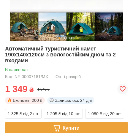
Автоматичний туристичний намет
190х140х120см з вологостійким дном та 2
входами
В наявності
Код: NF-00007181/MX
Опт і роздріб
1 349
₴
1 549 ₴
Економія
200 ₴
Залишилось
24 дні
1 325 ₴
від 2 шт.
1 205 ₴
від 10 шт.
1 080 ₴
від 20 шт.
Купити