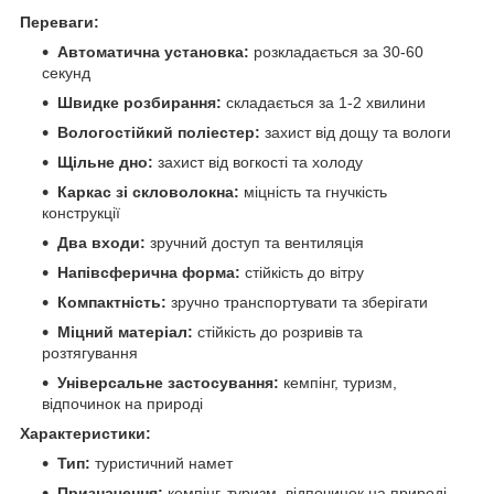
Переваги:
Автоматична установка:
розкладається за 30-60
секунд
Швидке розбирання:
складається за 1-2 хвилини
Вологостійкий поліестер:
захист від дощу та вологи
Щільне дно:
захист від вогкості та холоду
Каркас зі скловолокна:
міцність та гнучкість
конструкції
Два входи:
зручний доступ та вентиляція
Напівсферична форма:
стійкість до вітру
Компактність:
зручно транспортувати та зберігати
Міцний матеріал:
стійкість до розривів та
розтягування
Універсальне застосування:
кемпінг, туризм,
відпочинок на природі
Характеристики:
Тип:
туристичний намет
Призначення:
кемпінг, туризм, відпочинок на природі