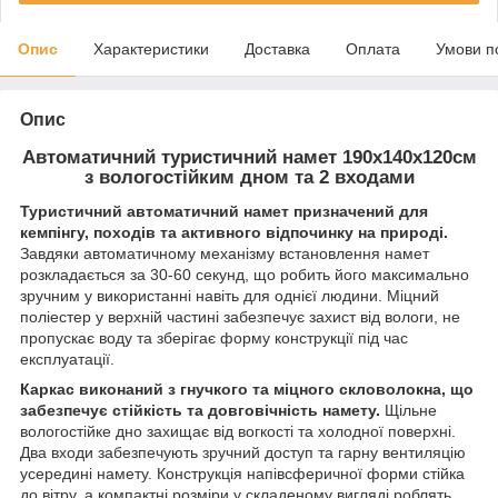
Опис
Характеристики
Доставка
Оплата
Умови п
Опис
Автоматичний туристичний намет 190х140х120см
з вологостійким дном та 2 входами
Туристичний автоматичний намет призначений для
кемпінгу, походів та активного відпочинку на природі.
Завдяки автоматичному механізму встановлення намет
розкладається за 30-60 секунд, що робить його максимально
зручним у використанні навіть для однієї людини. Міцний
поліестер у верхній частині забезпечує захист від вологи, не
пропускає воду та зберігає форму конструкції під час
експлуатації.
Каркас виконаний з гнучкого та міцного скловолокна, що
забезпечує стійкість та довговічність намету.
Щільне
вологостійке дно захищає від вогкості та холодної поверхні.
Два входи забезпечують зручний доступ та гарну вентиляцію
усередині намету. Конструкція напівсферичної форми стійка
до вітру, а компактні розміри у складеному вигляді роблять