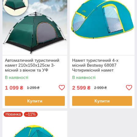
Автоматичний туристичний
Намет туристичний 4-х
намет 210х150х125см 3-
місний Bestway 68087
місний з вікном та УФ
Чотиримісний намет
захистом MM-3005
240х210х100 см
В наявності
В наявності
1 099
2 599
₴
₴
1 299 ₴
2 999 ₴
Купити
Купити
Новинка
–11%