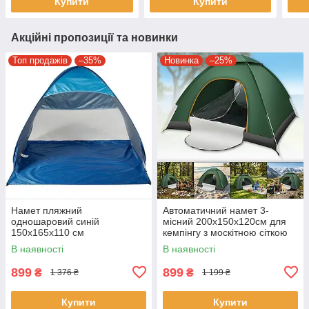
Купити
Купити
Акційні пропозиції та новинки
Топ продажів
–35%
Новинка
–25%
Намет пляжний
Автоматичний намет 3-
одношаровий синій
місний 200х150х120см для
150х165х110 см
кемпінгу з москітною сіткою
Автоматичний намет від
В наявності
В наявності
сонця
899
899
₴
₴
1 376 ₴
1 199 ₴
Купити
Купити