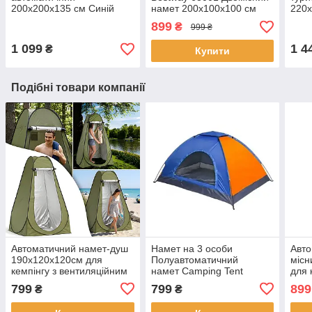
200х200х135 см Синій
намет 200х100х100 см
220x
J1960 Намет для кемпінгу
899
₴
999 ₴
з козирком
1 099
1 4
₴
Купити
Подібні товари компанії
Автоматичний намет-душ
Намет на 3 особи
Авто
190х120х120см для
Полуавтоматичний
місн
кемпінгу з вентиляційним
намет Camping Tent
для 
вікном
2х1.5м
сітк
799
799
899
₴
₴