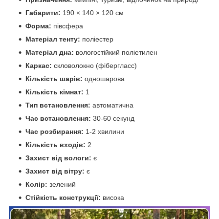
Габарити:
190 × 140 × 120 см
Форма:
півсфера
Матеріал тенту:
поліестер
Матеріал дна:
вологостійкий поліетилен
Каркас:
скловолокно (фібергласс)
Кількість шарів:
одношарова
Кількість кімнат:
1
Тип встановлення:
автоматична
Час встановлення:
30-60 секунд
Час розбирання:
1-2 хвилини
Кількість входів:
2
Захист від вологи:
є
Захист від вітру:
є
Колір:
зелений
Стійкість конструкції:
висока