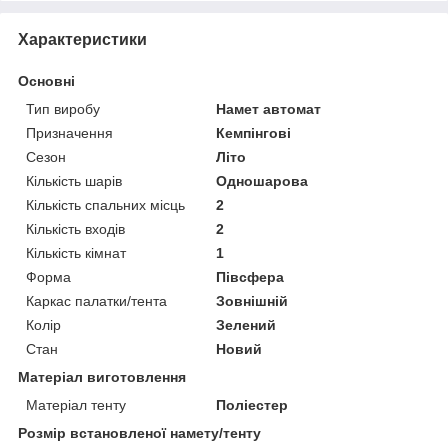
Характеристики
Основні
Тип виробу
Намет автомат
Призначення
Кемпінгові
Сезон
Літо
Кількість шарів
Одношарова
Кількість спальних місць
2
Кількість входів
2
Кількість кімнат
1
Форма
Півсфера
Каркас палатки/тента
Зовнішній
Колір
Зелений
Стан
Новий
Матеріал виготовлення
Матеріал тенту
Поліестер
Розмір встановленої намету/тенту