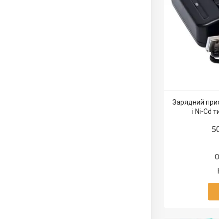
Зарядний прис
і Ni-Cd 
5
О