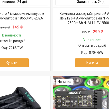
алишилось 24 дні
Залишилось 24 дні
истрій із мережним шнуром
Комплект зарядний пристрій 
умуляторів 18650 MS-202A
JB-212 з 4 Акумуляторами Ni-
2500mAh Ni-MH 1.2V 25
149 ₴
279 ₴
299 ₴
349 ₴
В наявності
В наявності
птом і в роздріб
Оптом і в роздріб
7215/EW
8704/EW
Купити
Купити
Новинка