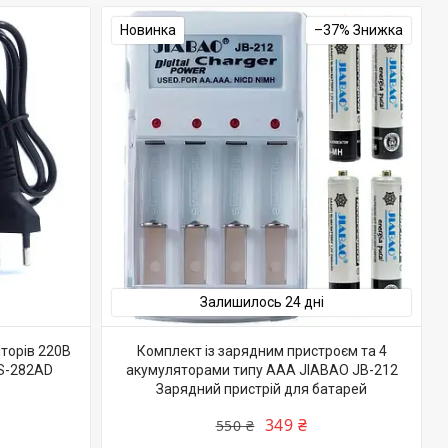
Новинка
–37%
Залишилось 24 дні
торів 220В
Комплект із зарядним пристроєм та 4
S-282AD
акумуляторами типу AAA JIABAO JB-212
Зарядний пристрій для батарей
349 ₴
550 ₴