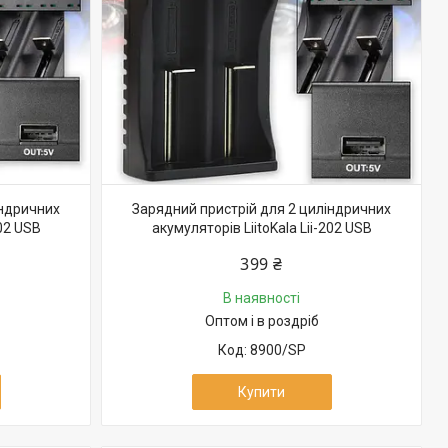
індричних
Зарядний пристрій для 2 циліндричних
402 USB
акумуляторів LiitoKala Lii-202 USB
399 ₴
В наявності
Оптом і в роздріб
8900/SP
Купити