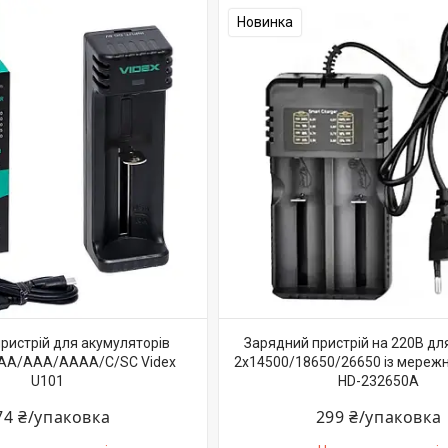
Новинка
ристрій для акумуляторів
Зарядний пристрій на 220В дл
AA/AAA/AAAA/C/SC Videx
2x14500/18650/26650 із мереж
U101
HD-232650A
74 ₴/упаковка
299 ₴/упаковка