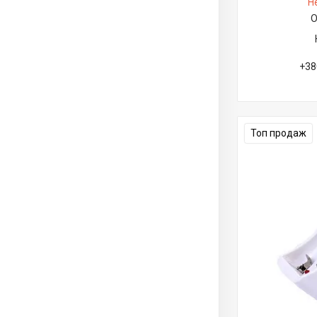
Н
О
+38
Топ продаж