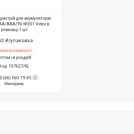
ристрій для акумуляторів
АА/ААА/9V №201 Videx в
упаковці 1 шт
40 ₴/упаковка
емає в наявності
птом і в роздріб
107627/KL
0 (66) 560-19-65
Менеджер