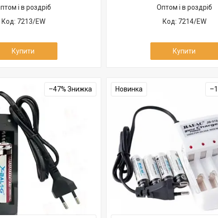
птом і в роздріб
Оптом і в роздріб
7213/EW
7214/EW
Купити
Купити
–47%
Новинка
–