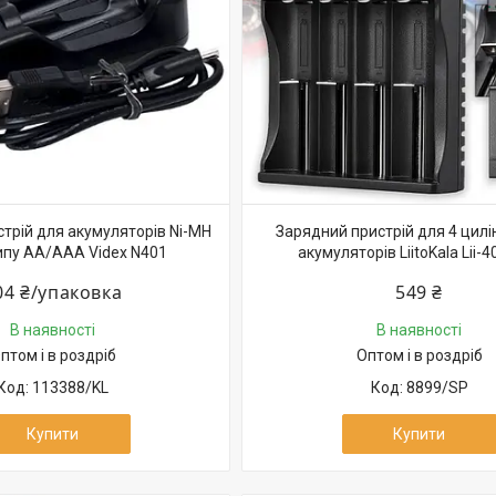
трій для акумуляторів Ni-MH
Зарядний пристрій для 4 цил
типу AA/AAA Videx N401
акумуляторів LiitoKala Lii-
04 ₴/упаковка
549 ₴
В наявності
В наявності
птом і в роздріб
Оптом і в роздріб
113388/KL
8899/SP
Купити
Купити