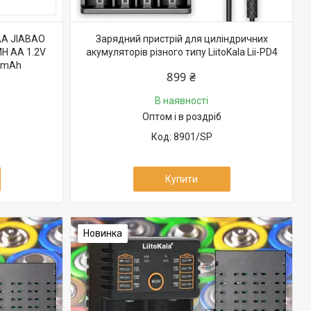
АА JIABAO
Зарядний пристрій для циліндричних
MH AA 1.2V
акумуляторів різного типу LiitoKala Lii-PD4
00mAh
899 ₴
В наявності
Оптом і в роздріб
8901/SP
Купити
Новинка