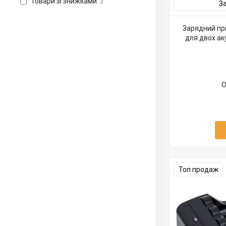
Товари зі знижками
3
З
Зарядний пр
для двох ак
О
Топ продаж