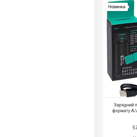
Новинка
Зарядний п
формату A/
5