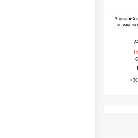
Зарядний п
розміром 
2
Н
О
+38